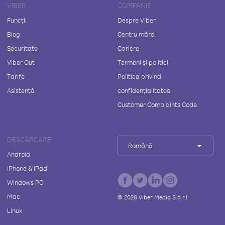
VIBER
COMPANIE
Funcții
Despre Viber
Blog
Centru mărci
Securitate
Cariere
Viber Out
Termeni și politici
Tarife
Politica privind
Asistență
confidențialitatea
Customer Complaints Code
DESCĂRCARE
Română
Android
iPhone & iPad
Windows PC
Mac
©
2026
Viber Media S.à r.l.
Linux