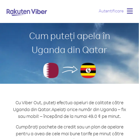
Autentificare
Togg
navig
Cum puteți apela în
Uganda din Qatar
Cu Viber Out, puteți efectua apeluri de calitate către
Uganda din Qatar.
Apelați orice număr din Uganda – fix
sau mobil! – începând de la numai 49.0 ¢ pe minut.
Cumpărați pachete de credit sau un plan de apelare
pentru a avea de cele mai bune tarife pe minut către