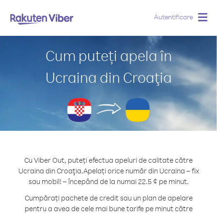
Autentificare
Togg
navig
Cum puteți apela în
Ucraina din Croaţia
Cu Viber Out, puteți efectua apeluri de calitate către
Ucraina din Croaţia.
Apelați orice număr din Ucraina – fix
sau mobil! – începând de la numai 22.5 ¢ pe minut.
Cumpărați pachete de credit sau un plan de apelare
pentru a avea de cele mai bune tarife pe minut către