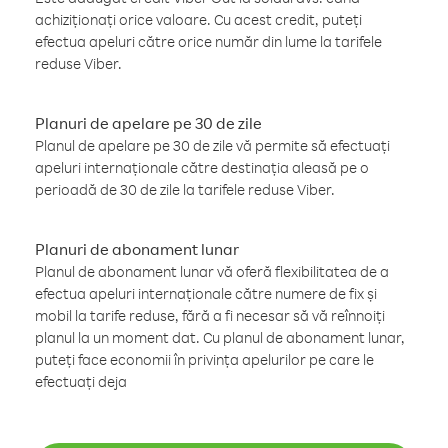
achiziționați orice valoare. Cu acest credit, puteți
efectua apeluri către orice număr din lume la tarifele
reduse Viber.
Planuri de apelare pe 30 de zile
Planul de apelare pe 30 de zile vă permite să efectuați
apeluri internaționale către destinația aleasă pe o
perioadă de 30 de zile la tarifele reduse Viber.
Planuri de abonament lunar
Planul de abonament lunar vă oferă flexibilitatea de a
efectua apeluri internaționale către numere de fix și
mobil la tarife reduse, fără a fi necesar să vă reînnoiți
planul la un moment dat. Cu planul de abonament lunar,
puteți face economii în privința apelurilor pe care le
efectuați deja