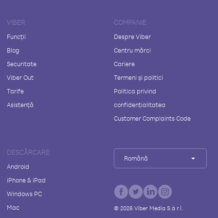
VIBER
COMPANIE
Funcții
Despre Viber
Blog
Centru mărci
Securitate
Cariere
Viber Out
Termeni și politici
Tarife
Politica privind
Asistență
confidențialitatea
Customer Complaints Code
DESCĂRCARE
Română
Android
iPhone & iPad
Windows PC
Mac
©
2026
Viber Media S.à r.l.