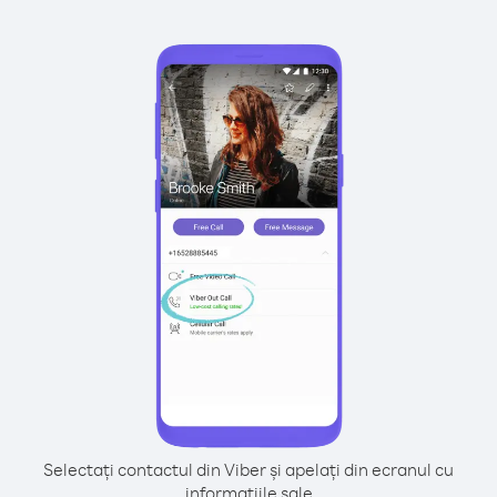
Selectați contactul din Viber și apelați din ecranul cu
informațiile sale