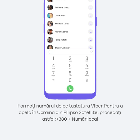
Formați numărul de pe tastatura Viber.
Pentru a
apela în Ucraina din Ellipso Satellite, procedați
astfel:
+
+
380
Număr local