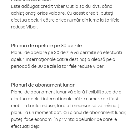
Este adăugat credit Viber Out la soldul dvs. când
achiziționați orice valoare. Cu acest credit, puteți
efectua apeluri către orice număr din lume la tarifele
reduse Viber.
Planuri de apelare pe 30 de zile
Planul de apelare pe 30 de zile vă permite să efectuați
apeluri internaționale către destinația aleasă pe o
perioadă de 30 de zile la tarifele reduse Viber.
Planuri de abonament lunar
Planul de abonament lunar vă oferă flexibilitatea de a
efectua apeluri internaționale către numere de fix și
mobil la tarife reduse, fără a fi necesar să vă reînnoiți
planul la un moment dat. Cu planul de abonament lunar,
puteți face economii în privința apelurilor pe care le
efectuați deja