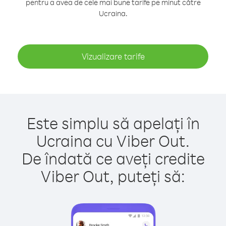
pentru a avea de cele mai bune tarife pe minut către
Ucraina.
Vizualizare tarife
Este simplu să apelați în
Ucraina cu Viber Out.
De îndată ce aveți credite
Viber Out, puteți să: