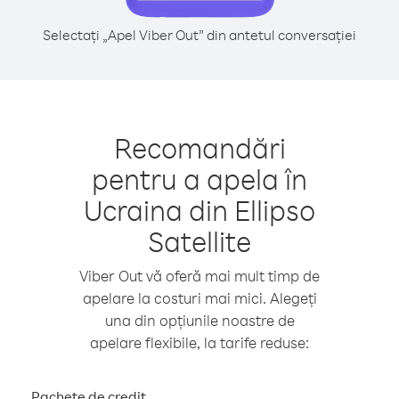
Selectați „Apel Viber Out” din antetul conversației
Recomandări
pentru a apela în
Ucraina din Ellipso
Satellite
Viber Out vă oferă mai mult timp de
apelare la costuri mai mici. Alegeți
una din opțiunile noastre de
apelare flexibile, la tarife reduse:
Pachete de credit