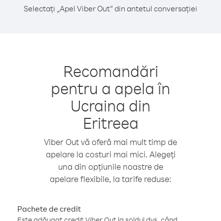
Selectați „Apel Viber Out” din antetul conversației
Recomandări
pentru a apela în
Ucraina din
Eritreea
Viber Out vă oferă mai mult timp de
apelare la costuri mai mici. Alegeți
una din opțiunile noastre de
apelare flexibile, la tarife reduse:
Pachete de credit
Este adăugat credit Viber Out la soldul dvs. când