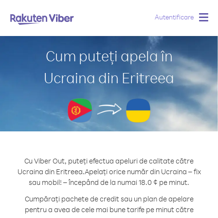
Autentificare
Togg
navig
Cum puteți apela în
Ucraina din Eritreea
Cu Viber Out, puteți efectua apeluri de calitate către
Ucraina din Eritreea.
Apelați orice număr din Ucraina – fix
sau mobil! – începând de la numai 18.0 ¢ pe minut.
Cumpărați pachete de credit sau un plan de apelare
pentru a avea de cele mai bune tarife pe minut către