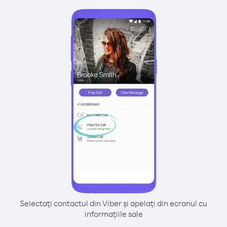
Selectați contactul din Viber și apelați din ecranul cu
informațiile sale