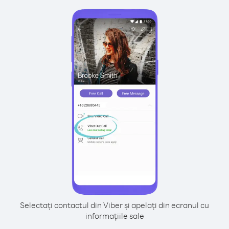
Selectați contactul din Viber și apelați din ecranul cu
informațiile sale