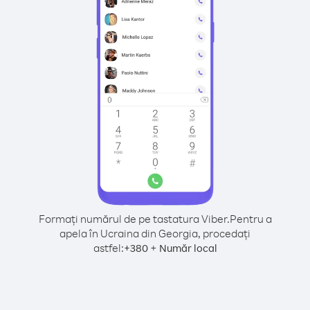
Formați numărul de pe tastatura Viber.
Pentru a
apela în Ucraina din Georgia, procedați
astfel:
+
+
380
Număr local