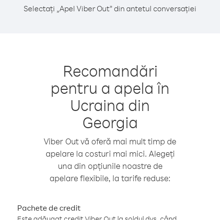
Selectați „Apel Viber Out” din antetul conversației
Recomandări
pentru a apela în
Ucraina din
Georgia
Viber Out vă oferă mai mult timp de
apelare la costuri mai mici. Alegeți
una din opțiunile noastre de
apelare flexibile, la tarife reduse:
Pachete de credit
Este adăugat credit Viber Out la soldul dvs. când