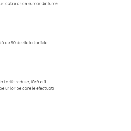
luri către orice număr din lume
 de 30 de zile la tarifele
 tarife reduse, fără a fi
elurilor pe care le efectuați