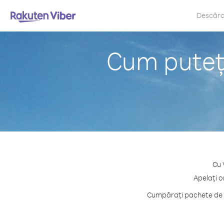
Descăr
Cum puteț
Cu 
Apelați o
Cumpărați pachete de c