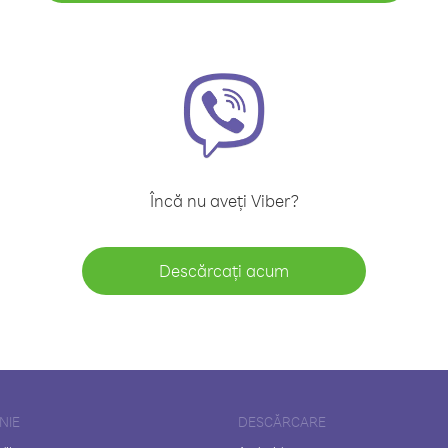
Încă nu aveți Viber?
Descărcați acum
NIE
DESCĂRCARE