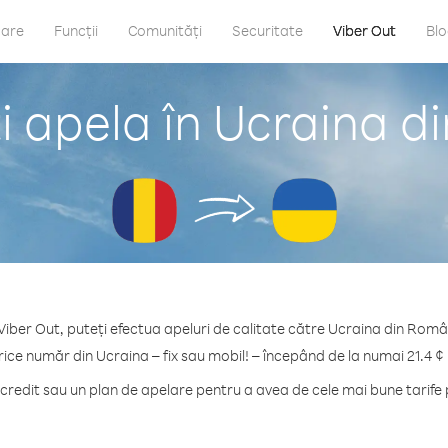
care
Funcții
Comunități
Securitate
Viber Out
Bl
i apela în Ucraina d
Viber Out, puteți efectua apeluri de calitate către Ucraina din Româ
rice număr din Ucraina – fix sau mobil! – începând de la numai 21.4 ¢
redit sau un plan de apelare pentru a avea de cele mai bune tarife 