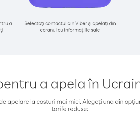
tru a
Selectați contactul din Viber și apelați din
ți
ecranul cu informațiile sale
entru a apela în Ucrai
e apelare la costuri mai mici. Alegeți una din opțiuni
tarife reduse: