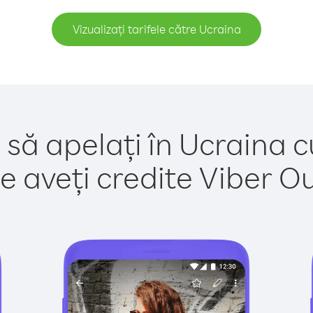
Vizualizați tarifele către Ucraina
 să apelați în Ucraina c
e aveți credite Viber Out