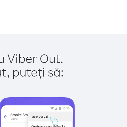
u Viber Out.
, puteți să: