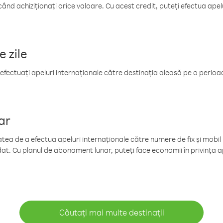
când achiziționați orice valoare. Cu acest credit, puteți efectua ape
e zile
efectuați apeluri internaționale către destinația aleasă pe o perioadă
ar
tea de a efectua apeluri internaționale către numere de fix și mobil la
at. Cu planul de abonament lunar, puteți face economii în privința ap
Căutați mai multe destinații