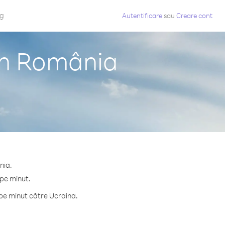
og
Autentificare
sau
Creare cont
in România
nia.
 pe minut.
pe minut către Ucraina.