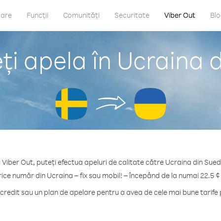
care
Funcții
Comunități
Securitate
Viber Out
Bl
i apela în Ucraina 
 Viber Out, puteți efectua apeluri de calitate către Ucraina din Sued
rice număr din Ucraina – fix sau mobil! – începând de la numai 22.5 ¢
redit sau un plan de apelare pentru a avea de cele mai bune tarife 