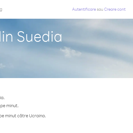
og
Autentificare
sau
Creare cont
din Suedia
ia.
 pe minut.
pe minut către Ucraina.