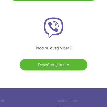
Încă nu aveți Viber?
Descărcați acum
NIE
DESCĂRCARE