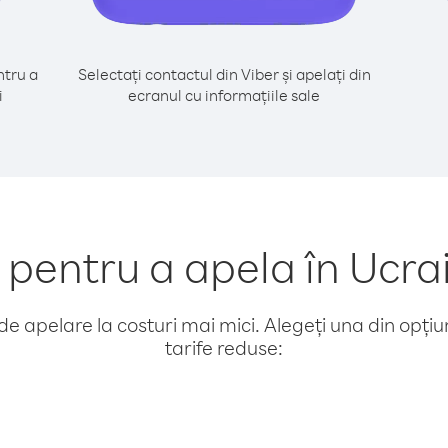
tru a
Selectați contactul din Viber și apelați din
i
ecranul cu informațiile sale
entru a apela în Ucra
e apelare la costuri mai mici. Alegeți una din opțiuni
tarife reduse: