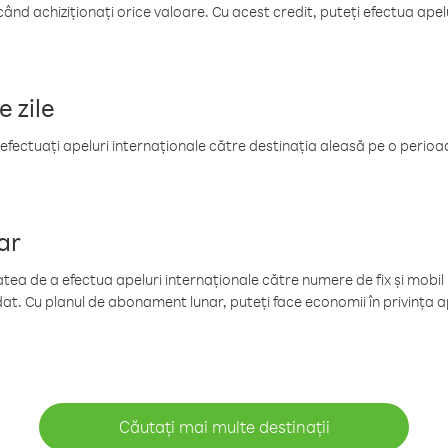
când achiziționați orice valoare. Cu acest credit, puteți efectua ape
e zile
efectuați apeluri internaționale către destinația aleasă pe o perioadă
ar
tea de a efectua apeluri internaționale către numere de fix și mobil la
at. Cu planul de abonament lunar, puteți face economii în privința ap
Căutați mai multe destinații