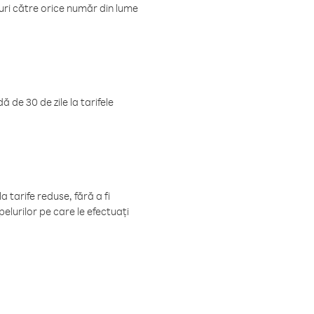
luri către orice număr din lume
 de 30 de zile la tarifele
 tarife reduse, fără a fi
elurilor pe care le efectuați