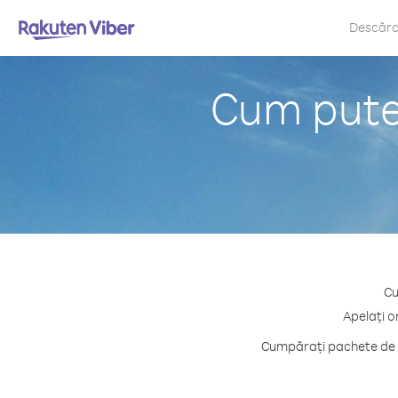
Descăr
Cum puteț
Cu
Apelați o
Cumpărați pachete de c