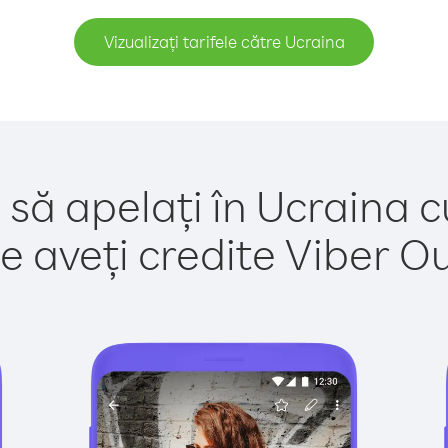
Vizualizați tarifele către Ucraina
 să apelați în Ucraina c
e aveți credite Viber Out