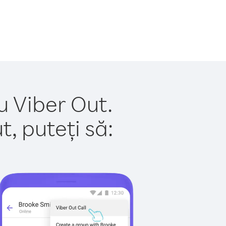
u Viber Out.
, puteți să: