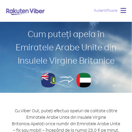
Autentificare
Togg
navig
Cum puteți apela în
Emiratele Arabe Unite din
Insulele Virgine Britanice
Cu Viber Out, puteți efectua apeluri de calitate către
Emiratele Arabe Unite din Insulele Virgine
Britanice.
Apelați orice număr din Emiratele Arabe Unite
– fix sau mobil! – începând de la numai 23.0 ¢ pe minut.