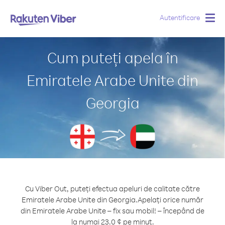
Autentificare
Togg
navig
Cum puteți apela în
Emiratele Arabe Unite din
Georgia
Cu Viber Out, puteți efectua apeluri de calitate către
Emiratele Arabe Unite din Georgia.
Apelați orice număr
din Emiratele Arabe Unite – fix sau mobil! – începând de
la numai 23.0 ¢ pe minut.