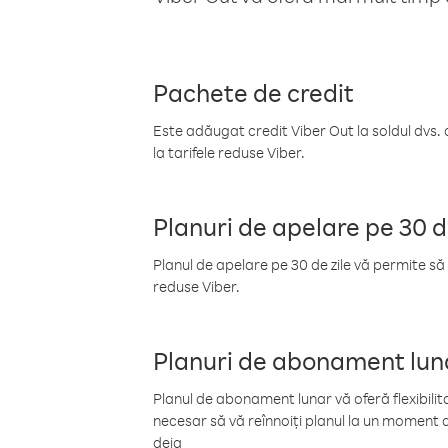
Pachete de credit
Este adăugat credit Viber Out la soldul dvs. 
la tarifele reduse Viber.
Planuri de apelare pe 30 d
Planul de apelare pe 30 de zile vă permite să 
reduse Viber.
Planuri de abonament lun
Planul de abonament lunar vă oferă flexibilita
necesar să vă reînnoiți planul la un moment d
deja