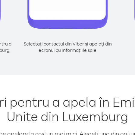
tru a
Selectați contactul din Viber și apelați din
burg,
ecranul cu informațiile sale
 pentru a apela în Emi
Unite din Luxemburg
e apelare la costuri mai mici. Alegeți una din opțiuni