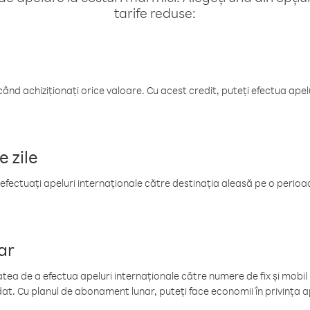
tarife reduse:
când achiziționați orice valoare. Cu acest credit, puteți efectua ape
e zile
efectuați apeluri internaționale către destinația aleasă pe o perioadă
ar
tea de a efectua apeluri internaționale către numere de fix și mobil la
at. Cu planul de abonament lunar, puteți face economii în privința ap