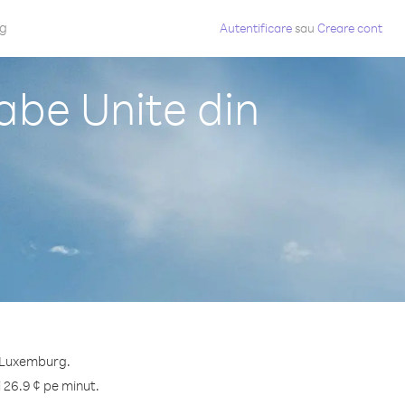
og
Autentificare
sau
Creare cont
abe Unite din
n Luxemburg.
 26.9 ¢ pe minut.