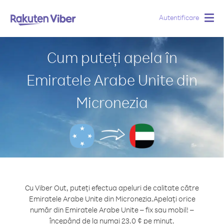
Autentificare
Togg
navig
Cum puteți apela în
Emiratele Arabe Unite din
Micronezia
Cu Viber Out, puteți efectua apeluri de calitate către
Emiratele Arabe Unite din Micronezia.
Apelați orice
număr din Emiratele Arabe Unite – fix sau mobil! –
începând de la numai 23.0 ¢ pe minut.