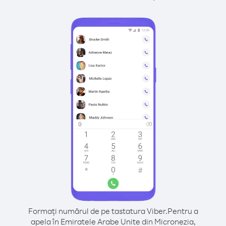
Formați numărul de pe tastatura Viber.
Pentru a
apela în Emiratele Arabe Unite din Micronezia,