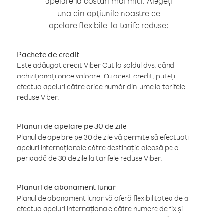
apelare la costuri mai mici. Alegeți
una din opțiunile noastre de
apelare flexibile, la tarife reduse:
Pachete de credit
Este adăugat credit Viber Out la soldul dvs. când
achiziționați orice valoare. Cu acest credit, puteți
efectua apeluri către orice număr din lume la tarifele
reduse Viber.
Planuri de apelare pe 30 de zile
Planul de apelare pe 30 de zile vă permite să efectuați
apeluri internaționale către destinația aleasă pe o
perioadă de 30 de zile la tarifele reduse Viber.
Planuri de abonament lunar
Planul de abonament lunar vă oferă flexibilitatea de a
efectua apeluri internaționale către numere de fix și