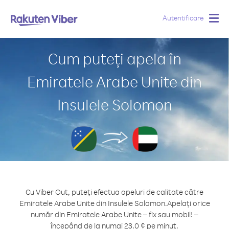
Autentificare
Togg
navig
Cum puteți apela în
Emiratele Arabe Unite din
Insulele Solomon
Cu Viber Out, puteți efectua apeluri de calitate către
Emiratele Arabe Unite din Insulele Solomon.
Apelați orice
număr din Emiratele Arabe Unite – fix sau mobil! –
începând de la numai 23.0 ¢ pe minut.