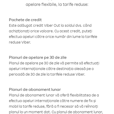
apelare flexibile, la tarife reduse:
Pachete de credit
Este adăugat credit Viber Out la soldul dvs. când
achiziționați orice valoare. Cu acest credit, puteți
efectua apeluri către orice număr din lume la tarifele
reduse Viber.
Planuri de apelare pe 30 de zile
Planul de apelare pe 30 de zile vă permite să efectuați
apeluri internaționale către destinația aleasă pe o
perioadă de 30 de zile la tarifele reduse Viber.
Planuri de abonament lunar
Planul de abonament lunar vă oferă flexibilitatea de a
efectua apeluri internaționale către numere de fix și
mobil la tarife reduse, fără a fi necesar să vă reînnoiți
planul la un moment dat. Cu planul de abonament lunar,