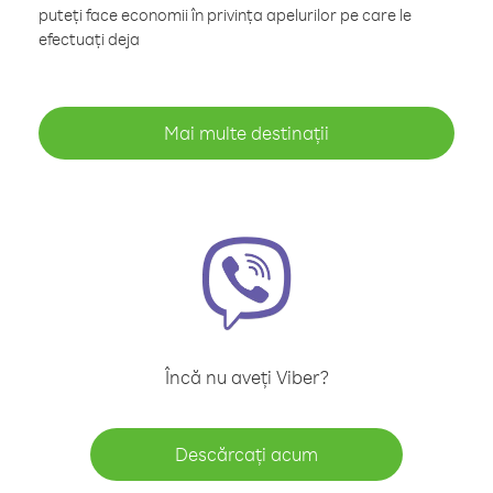
puteți face economii în privința apelurilor pe care le
efectuați deja
Mai multe destinații
Încă nu aveți Viber?
Descărcați acum