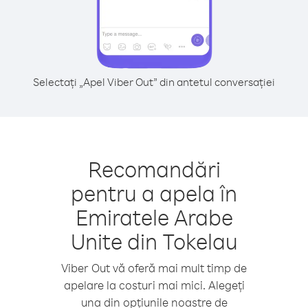
Selectați „Apel Viber Out” din antetul conversației
Recomandări
pentru a apela în
Emiratele Arabe
Unite din Tokelau
Viber Out vă oferă mai mult timp de
apelare la costuri mai mici. Alegeți
una din opțiunile noastre de