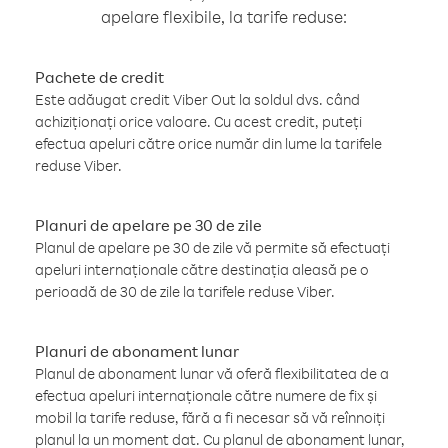
apelare flexibile, la tarife reduse:
Pachete de credit
Este adăugat credit Viber Out la soldul dvs. când
achiziționați orice valoare. Cu acest credit, puteți
efectua apeluri către orice număr din lume la tarifele
reduse Viber.
Planuri de apelare pe 30 de zile
Planul de apelare pe 30 de zile vă permite să efectuați
apeluri internaționale către destinația aleasă pe o
perioadă de 30 de zile la tarifele reduse Viber.
Planuri de abonament lunar
Planul de abonament lunar vă oferă flexibilitatea de a
efectua apeluri internaționale către numere de fix și
mobil la tarife reduse, fără a fi necesar să vă reînnoiți
planul la un moment dat. Cu planul de abonament lunar,