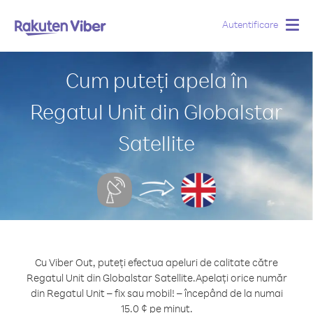
Autentificare
Togg
navig
Cum puteți apela în
Regatul Unit din Globalstar
Satellite
Cu Viber Out, puteți efectua apeluri de calitate către
Regatul Unit din Globalstar Satellite.
Apelați orice număr
din Regatul Unit – fix sau mobil! – începând de la numai
15.0 ¢ pe minut.