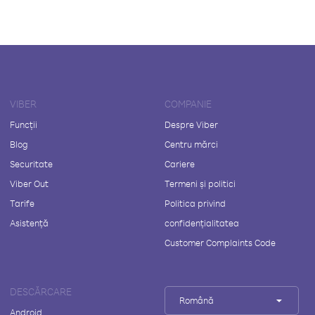
VIBER
COMPANIE
Funcții
Despre Viber
Blog
Centru mărci
Securitate
Cariere
Viber Out
Termeni și politici
Tarife
Politica privind
Asistență
confidențialitatea
Customer Complaints Code
DESCĂRCARE
Română
Android