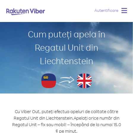
Autentificare
Togg
navig
Cum puteți apela în
Regatul Unit din
Liechtenstein
Cu Viber Out, puteți efectua apeluri de calitate către
Regatul Unit din Liechtenstein.
Apelați orice număr din
Regatul Unit – fix sau mobil! – începând de la numai 15.0
¢ pe minut.