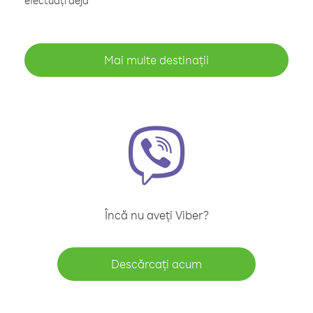
efectuați deja
Mai multe destinații
Încă nu aveți Viber?
Descărcați acum