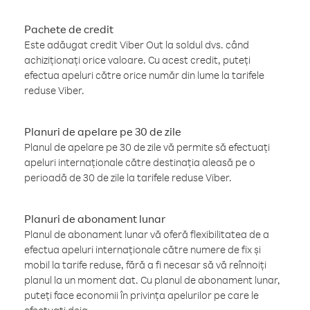
Pachete de credit
Este adăugat credit Viber Out la soldul dvs. când
achiziționați orice valoare. Cu acest credit, puteți
efectua apeluri către orice număr din lume la tarifele
reduse Viber.
Planuri de apelare pe 30 de zile
Planul de apelare pe 30 de zile vă permite să efectuați
apeluri internaționale către destinația aleasă pe o
perioadă de 30 de zile la tarifele reduse Viber.
Planuri de abonament lunar
Planul de abonament lunar vă oferă flexibilitatea de a
efectua apeluri internaționale către numere de fix și
mobil la tarife reduse, fără a fi necesar să vă reînnoiți
planul la un moment dat. Cu planul de abonament lunar,
puteți face economii în privința apelurilor pe care le