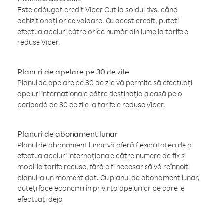
Este adăugat credit Viber Out la soldul dvs. când
achiziționați orice valoare. Cu acest credit, puteți
efectua apeluri către orice număr din lume la tarifele
reduse Viber.
Planuri de apelare pe 30 de zile
Planul de apelare pe 30 de zile vă permite să efectuați
apeluri internaționale către destinația aleasă pe o
perioadă de 30 de zile la tarifele reduse Viber.
Planuri de abonament lunar
Planul de abonament lunar vă oferă flexibilitatea de a
efectua apeluri internaționale către numere de fix și
mobil la tarife reduse, fără a fi necesar să vă reînnoiți
planul la un moment dat. Cu planul de abonament lunar,
puteți face economii în privința apelurilor pe care le
efectuați deja