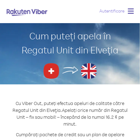
Autentificare
Togg
navig
Cum puteți apela în
Regatul Unit din Elveţia
Cu Viber Out, puteți efectua apeluri de calitate către
Regatul Unit din Elveţia.
Apelați orice număr din Regatul
Unit – fix sau mobil! – începând de la numai 16.2 ¢ pe
minut.
Cumpărați pachete de credit sau un plan de apelare