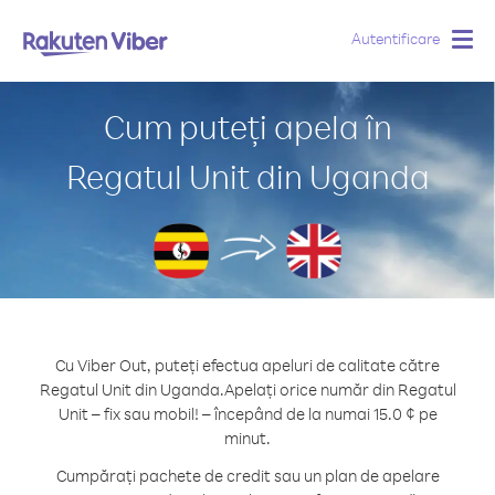
Autentificare
Togg
navig
Cum puteți apela în
Regatul Unit din Uganda
Cu Viber Out, puteți efectua apeluri de calitate către
Regatul Unit din Uganda.
Apelați orice număr din Regatul
Unit – fix sau mobil! – începând de la numai 15.0 ¢ pe
minut.
Cumpărați pachete de credit sau un plan de apelare