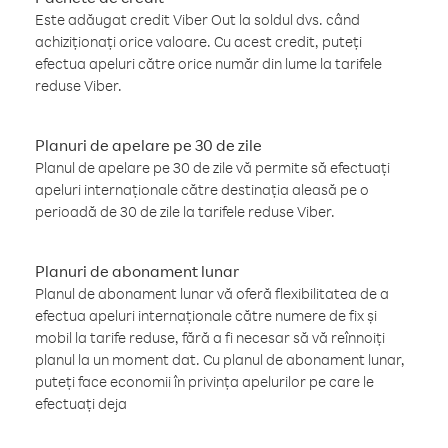
Este adăugat credit Viber Out la soldul dvs. când
achiziționați orice valoare. Cu acest credit, puteți
efectua apeluri către orice număr din lume la tarifele
reduse Viber.
Planuri de apelare pe 30 de zile
Planul de apelare pe 30 de zile vă permite să efectuați
apeluri internaționale către destinația aleasă pe o
perioadă de 30 de zile la tarifele reduse Viber.
Planuri de abonament lunar
Planul de abonament lunar vă oferă flexibilitatea de a
efectua apeluri internaționale către numere de fix și
mobil la tarife reduse, fără a fi necesar să vă reînnoiți
planul la un moment dat. Cu planul de abonament lunar,
puteți face economii în privința apelurilor pe care le
efectuați deja