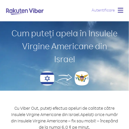
Autentificare
Togg
navig
Cum puteți apela în Insulele
Virgine Americane din
Israel
Cu Viber Out, puteți efectua apeluri de calitate către
Insulele Virgine Americane din Israel.
Apelați orice număr
din Insulele Virgine Americane – fix sau mobil! – începând
de la numai 6.0 ¢ pe minut.