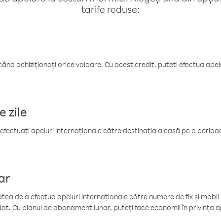
tarife reduse:
când achiziționați orice valoare. Cu acest credit, puteți efectua ape
e zile
efectuați apeluri internaționale către destinația aleasă pe o perioadă
ar
tea de a efectua apeluri internaționale către numere de fix și mobil la
at. Cu planul de abonament lunar, puteți face economii în privința ap