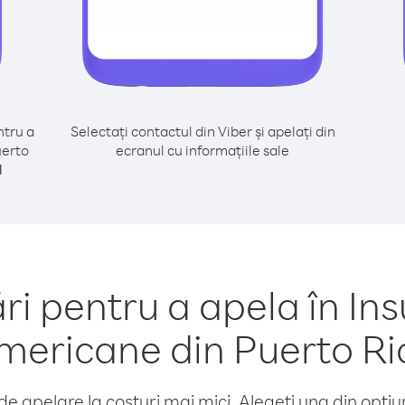
tru a
Selectați contactul din Viber și apelați din
uerto
ecranul cu informațiile sale
l
 pentru a apela în Insu
mericane din Puerto Ri
e apelare la costuri mai mici. Alegeți una din opțiuni