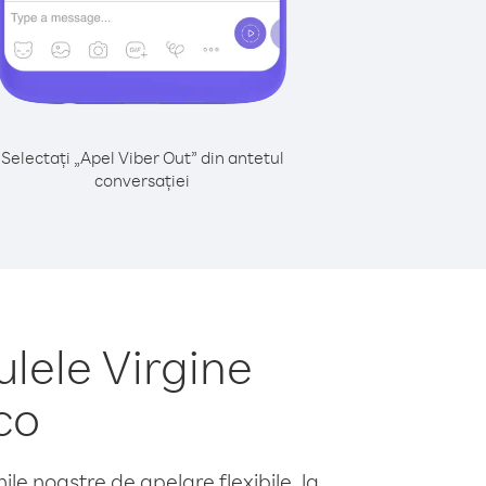
Selectați „Apel Viber Out” din antetul
conversației
lele Virgine
co
le noastre de apelare flexibile, la