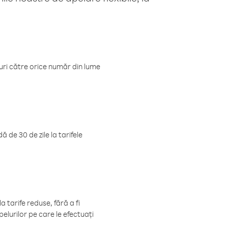
luri către orice număr din lume
 de 30 de zile la tarifele
 tarife reduse, fără a fi
elurilor pe care le efectuați