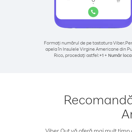
Formați numărul de pe tastatura Viber.
Pen
apela în Insulele Virgine Americane din P
Rico, procedați astfel:
+
+
1
Număr loca
Recomandări
A
Viber Out vă oferă mai mult timp d