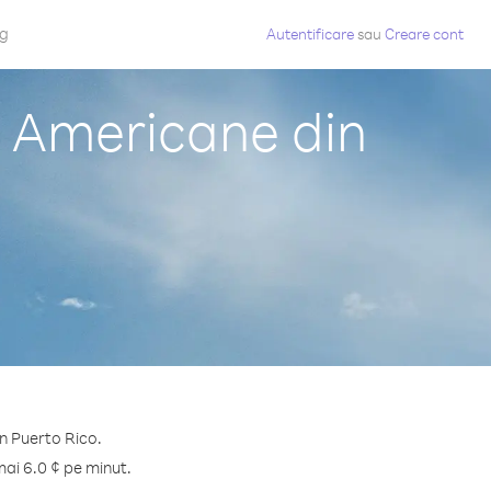
og
Autentificare
sau
Creare cont
e Americane din
in Puerto Rico.
mai 6.0 ¢ pe minut.