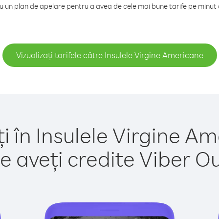
un plan de apelare pentru a avea de cele mai bune tarife pe minut 
Vizualizați tarifele către Insulele Virgine Americane
i în Insulele Virgine A
e aveți credite Viber Out