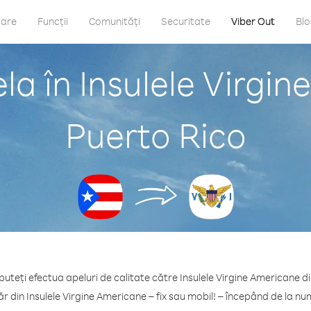
care
Funcții
Comunități
Securitate
Viber Out
Bl
la în Insulele Virgin
Puerto Rico
puteți efectua apeluri de calitate către Insulele Virgine Americane d
r din Insulele Virgine Americane – fix sau mobil! – începând de la nu