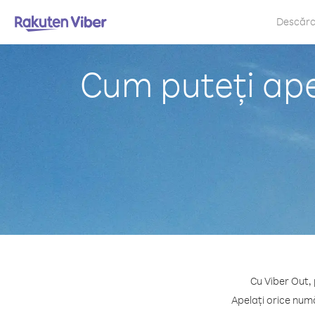
Descăr
Cum puteți ape
Cu Viber Out, 
Apelați orice numă