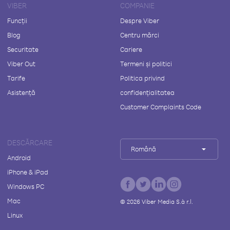
VIBER
COMPANIE
Funcții
Despre Viber
Blog
Centru mărci
Securitate
Cariere
Viber Out
Termeni și politici
Tarife
Politica privind
Asistență
confidențialitatea
Customer Complaints Code
DESCĂRCARE
Română
Android
iPhone & iPad
Windows PC
Mac
©
2026
Viber Media S.à r.l.
Linux