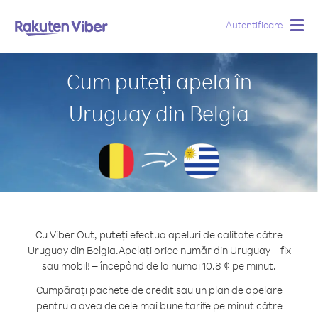
Autentificare
Togg
navig
Cum puteți apela în
Uruguay din Belgia
Cu Viber Out, puteți efectua apeluri de calitate către
Uruguay din Belgia.
Apelați orice număr din Uruguay – fix
sau mobil! – începând de la numai 10.8 ¢ pe minut.
Cumpărați pachete de credit sau un plan de apelare
pentru a avea de cele mai bune tarife pe minut către