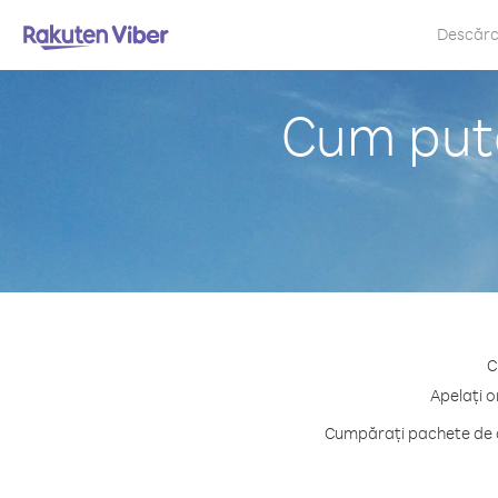
Descăr
Cum pute
C
Apelați o
Cumpărați pachete de c