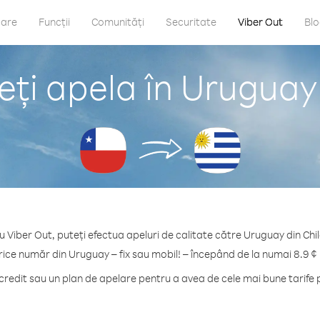
care
Funcții
Comunități
Securitate
Viber Out
Bl
ți apela în Uruguay 
u Viber Out, puteți efectua apeluri de calitate către Uruguay din Chil
rice număr din Uruguay – fix sau mobil! – începând de la numai 8.9 ¢
redit sau un plan de apelare pentru a avea de cele mai bune tarife 