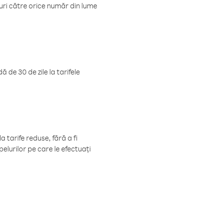
luri către orice număr din lume
 de 30 de zile la tarifele
 tarife reduse, fără a fi
elurilor pe care le efectuați