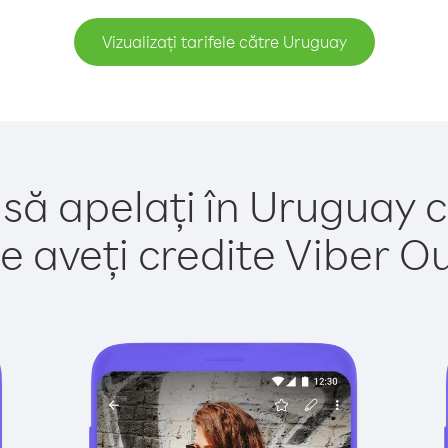
Vizualizați tarifele către Uruguay
 să apelați în Uruguay c
e aveți credite Viber Out