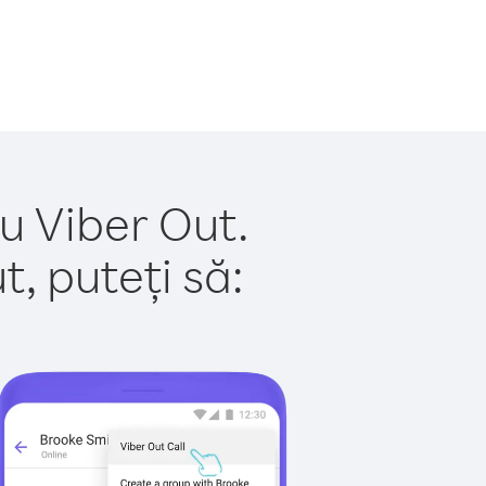
u Viber Out.
, puteți să: