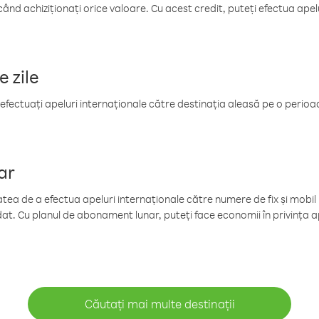
când achiziționați orice valoare. Cu acest credit, puteți efectua ape
e zile
efectuați apeluri internaționale către destinația aleasă pe o perioadă
ar
tea de a efectua apeluri internaționale către numere de fix și mobil la
at. Cu planul de abonament lunar, puteți face economii în privința ap
Căutați mai multe destinații