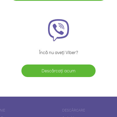
Încă nu aveți Viber?
Descărcați acum
NIE
DESCĂRCARE