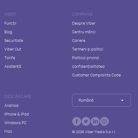
VIBER
COMPANIE
Funcții
Despre Viber
Blog
Centru mărci
Securitate
Cariere
Viber Out
Termeni și politici
Tarife
Politica privind
Asistență
confidențialitatea
Customer Complaints Code
DESCĂRCARE
Română
Android
iPhone & iPad
Windows PC
Mac
©
2026
Viber Media S.à r.l.