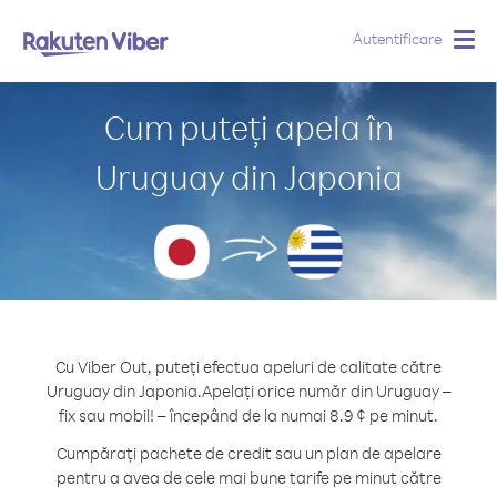
Autentificare
Togg
navig
Cum puteți apela în
Uruguay din Japonia
Cu Viber Out, puteți efectua apeluri de calitate către
Uruguay din Japonia.
Apelați orice număr din Uruguay –
fix sau mobil! – începând de la numai 8.9 ¢ pe minut.
Cumpărați pachete de credit sau un plan de apelare
pentru a avea de cele mai bune tarife pe minut către