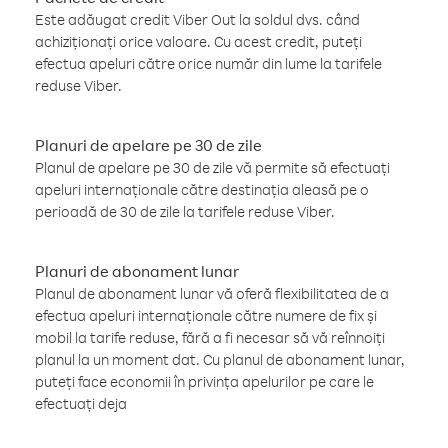
Este adăugat credit Viber Out la soldul dvs. când
achiziționați orice valoare. Cu acest credit, puteți
efectua apeluri către orice număr din lume la tarifele
reduse Viber.
Planuri de apelare pe 30 de zile
Planul de apelare pe 30 de zile vă permite să efectuați
apeluri internaționale către destinația aleasă pe o
perioadă de 30 de zile la tarifele reduse Viber.
Planuri de abonament lunar
Planul de abonament lunar vă oferă flexibilitatea de a
efectua apeluri internaționale către numere de fix și
mobil la tarife reduse, fără a fi necesar să vă reînnoiți
planul la un moment dat. Cu planul de abonament lunar,
puteți face economii în privința apelurilor pe care le
efectuați deja