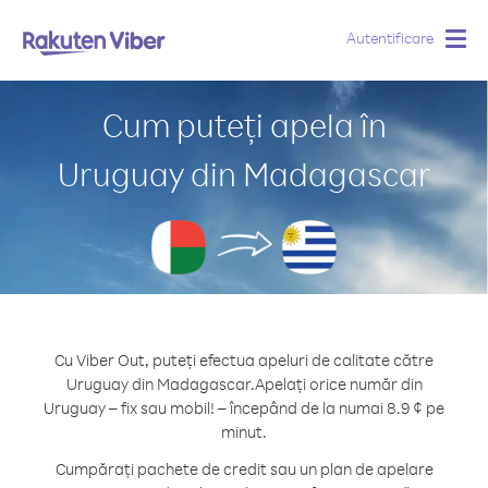
Autentificare
Togg
navig
Cum puteți apela în
Uruguay din Madagascar
Cu Viber Out, puteți efectua apeluri de calitate către
Uruguay din Madagascar.
Apelați orice număr din
Uruguay – fix sau mobil! – începând de la numai 8.9 ¢ pe
minut.
Cumpărați pachete de credit sau un plan de apelare