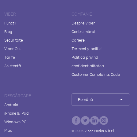
VIBER
COMPANIE
Funcții
Despre Viber
Blog
Centru mărci
Securitate
Cariere
Viber Out
Termeni și politici
Tarife
Politica privind
Asistență
confidențialitatea
Customer Complaints Code
DESCĂRCARE
Română
Android
iPhone & iPad
Windows PC
Mac
©
2026
Viber Media S.à r.l.