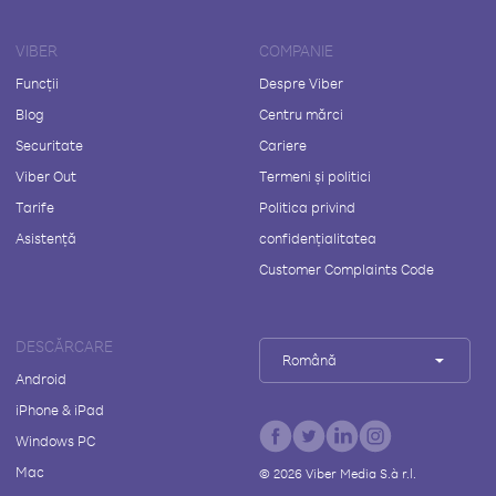
VIBER
COMPANIE
Funcții
Despre Viber
Blog
Centru mărci
Securitate
Cariere
Viber Out
Termeni și politici
Tarife
Politica privind
Asistență
confidențialitatea
Customer Complaints Code
DESCĂRCARE
Română
Android
iPhone & iPad
Windows PC
Mac
©
2026
Viber Media S.à r.l.