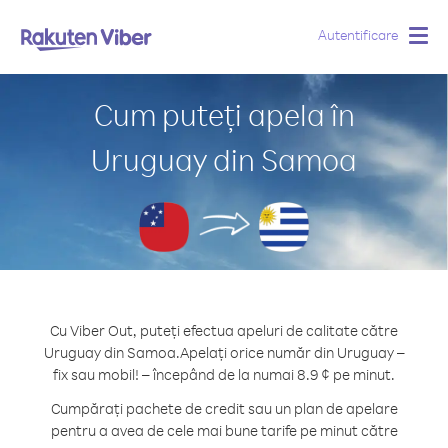
Autentificare
Togg
navig
Cum puteți apela în
Uruguay din Samoa
Cu Viber Out, puteți efectua apeluri de calitate către
Uruguay din Samoa.
Apelați orice număr din Uruguay –
fix sau mobil! – începând de la numai 8.9 ¢ pe minut.
Cumpărați pachete de credit sau un plan de apelare
pentru a avea de cele mai bune tarife pe minut către