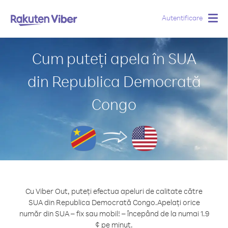
Autentificare
Togg
navig
Cum puteți apela în SUA
din Republica Democrată
Congo
Cu Viber Out, puteți efectua apeluri de calitate către
SUA din Republica Democrată Congo.
Apelați orice
număr din SUA – fix sau mobil! – începând de la numai 1.9
¢ pe minut.