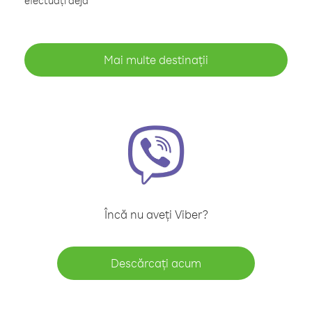
efectuați deja
Mai multe destinații
Încă nu aveți Viber?
Descărcați acum