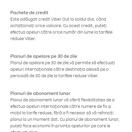
Pachete de credit
Este adăugat credit Viber Out la soldul dvs. când
achiziționați orice valoare. Cu acest credit, puteți
efectua apeluri către orice număr din lume la tarifele
reduse Viber.
Planuri de apelare pe 30 de zile
Planul de apelare pe 30 de zile vă permite să efectuați
apeluri internaționale către destinația aleasă pe o
perioadă de 30 de zile la tarifele reduse Viber.
Planuri de abonament lunar
Planul de abonament lunar vă oferă flexibilitatea de a
efectua apeluri internaționale către numere de fix și
mobil la tarife reduse, fără a fi necesar să vă reînnoiți
planul la un moment dat. Cu planul de abonament lunar,
puteți face economii în privința apelurilor pe care le