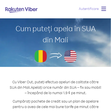
Autentificare
Togg
navig
Cum puteți apela în SUA
din Mali
Cu Viber Out, puteți efectua apeluri de calitate către
SUA din Mali.
Apelați orice număr din SUA – fix sau mobil!
– începând de la numai 1.9 ¢ pe minut.
Cumpărați pachete de credit sau un plan de apelare
pentru a avea de cele mai bune tarife pe minut către