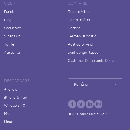
VIBER
COMPANIE
Funcții
Despre Viber
Blog
Centru mărci
Securitate
Cariere
Viber Out
Termeni și politici
Tarife
Politica privind
Asistență
confidențialitatea
Customer Complaints Code
DESCĂRCARE
Română
Android
iPhone & iPad
Windows PC
Mac
©
2026
Viber Media S.à r.l.
Linux