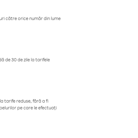
luri către orice număr din lume
 de 30 de zile la tarifele
 tarife reduse, fără a fi
elurilor pe care le efectuați