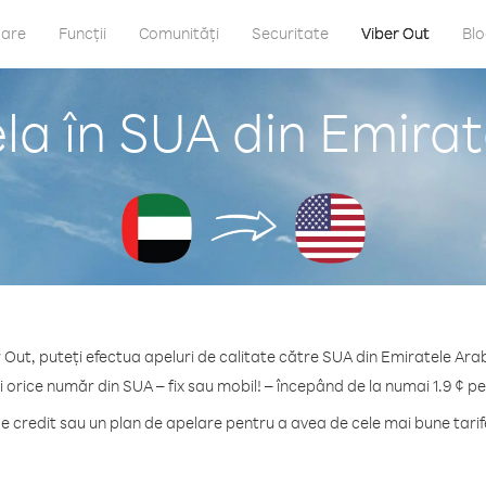
care
Funcții
Comunități
Securitate
Viber Out
Bl
la în SUA din Emirat
 Out, puteți efectua apeluri de calitate către SUA din Emiratele Ara
i orice număr din SUA – fix sau mobil! – începând de la numai 1.9 ¢ pe
 credit sau un plan de apelare pentru a avea de cele mai bune tarif