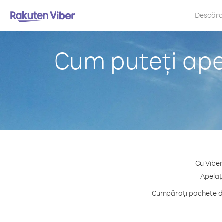
Descăr
Cum puteți ape
Cu Viber
Apelaț
Cumpărați pachete de