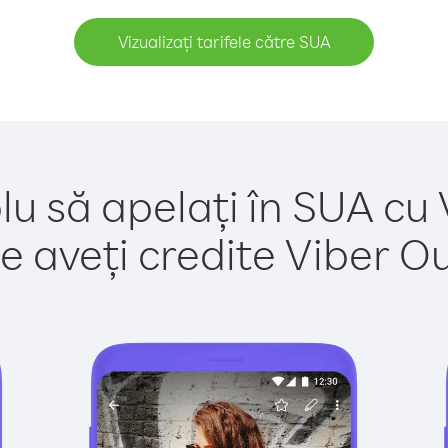
Vizualizați tarifele către SUA
lu să apelați în SUA cu 
e aveți credite Viber Out