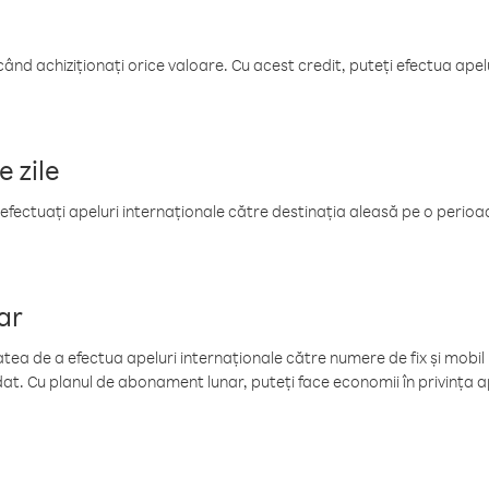
când achiziționați orice valoare. Cu acest credit, puteți efectua ape
e zile
efectuați apeluri internaționale către destinația aleasă pe o perioadă
ar
tea de a efectua apeluri internaționale către numere de fix și mobil la
at. Cu planul de abonament lunar, puteți face economii în privința ap