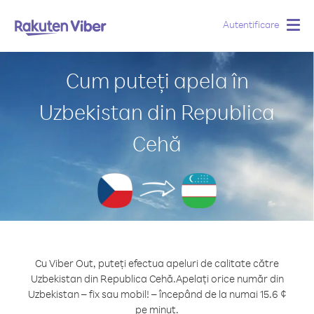
Autentificare
Togg
navig
Cum puteți apela în
Uzbekistan din Republica
Cehă
Cu Viber Out, puteți efectua apeluri de calitate către
Uzbekistan din Republica Cehă.
Apelați orice număr din
Uzbekistan – fix sau mobil! – începând de la numai 15.6 ¢
pe minut.