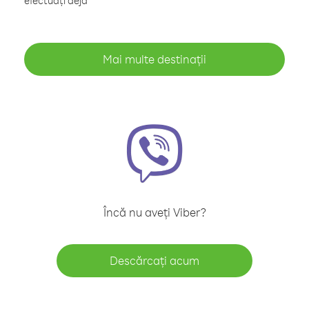
efectuați deja
Mai multe destinații
Încă nu aveți Viber?
Descărcați acum