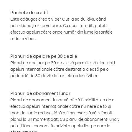
Pachete de credit
Este adăugat credit Viber Out la soldul dvs. când
achiziționați orice valoare. Cu acest credit, puteți
efectua apeluri către orice număr din lume la tarifele
reduse Viber.
Planuri de apelare pe 30 de zile
Planul de apelare pe 30 de zile vă permite să efectuați
apeluri internaționale către destinația aleasă pe o
perioadă de 30 de zile la tarifele reduse Viber.
Planuri de abonament lunar
Planul de abonament lunar vă oferă flexibilitatea de a
efectua apeluri internaționale către numere de fix și
mobil la tarife reduse, fără a fi necesar să vă reînnoiți
planul la un moment dat. Cu planul de abonament lunar,
puteți face economii în privința apelurilor pe care le