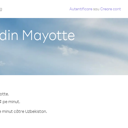
og
Autentificare
sau
Creare cont
 din Mayotte
otte.
¢ pe minut.
e minut către Uzbekistan.