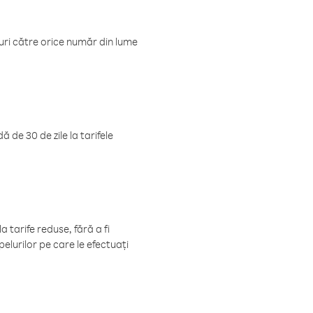
luri către orice număr din lume
 de 30 de zile la tarifele
 tarife reduse, fără a fi
elurilor pe care le efectuați