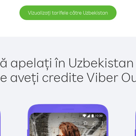
Vizualizați tarifele către Uzbekistan
ă apelați în Uzbekistan
e aveți credite Viber Out