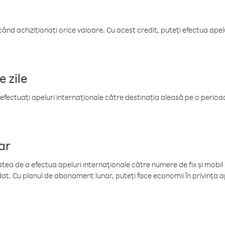
când achiziționați orice valoare. Cu acest credit, puteți efectua ape
e zile
efectuați apeluri internaționale către destinația aleasă pe o perioadă
ar
tea de a efectua apeluri internaționale către numere de fix și mobil la
at. Cu planul de abonament lunar, puteți face economii în privința ap