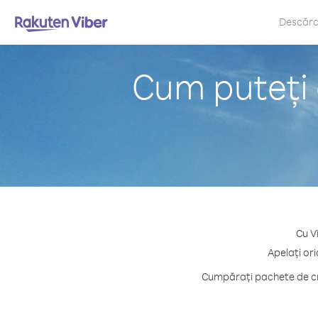
Descăr
Cum puteți 
Cu V
Apelați or
Cumpărați pachete de cre