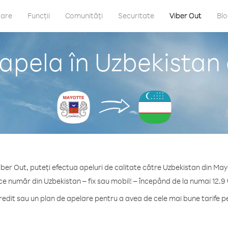
care
Funcții
Comunități
Securitate
Viber Out
Bl
apela în Uzbekistan
iber Out, puteți efectua apeluri de calitate către Uzbekistan din May
ice număr din Uzbekistan – fix sau mobil! – începând de la numai 12.9 
dit sau un plan de apelare pentru a avea de cele mai bune tarife p