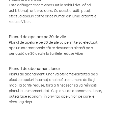
Este adăugat credit Viber Out la soldul dvs. când
achiziționați orice valoare. Cu acest credit, puteți
efectua apeluri către orice număr din lume la tarifele
reduse Viber.
Planuri de apelare pe 30 de zile
Planul de apelare pe 30 de zile vă permite să efectuați
apeluri internaționale către destinația aleasă pe o
perioadă de 30 de zile la tarifele reduse Viber.
Planuri de abonament lunar
Planul de abonament lunar vă oferă flexibilitatea de a
efectua apeluri internaționale către numere de fix și
mobil la tarife reduse, fără a fi necesar să vă reînnoiți
planul la un moment dat. Cu planul de abonament lunar,
puteți face economii în privința apelurilor pe care le
efectuați deja