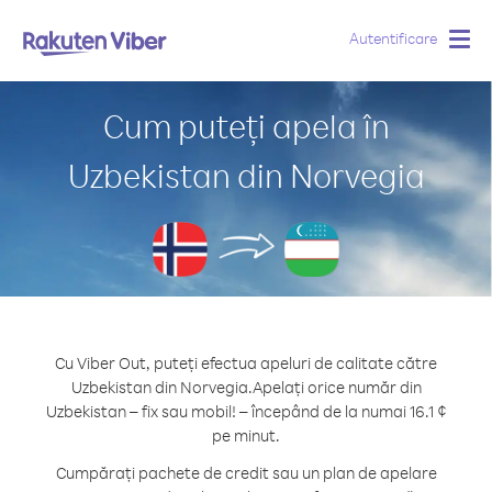
Autentificare
Togg
navig
Cum puteți apela în
Uzbekistan din Norvegia
Cu Viber Out, puteți efectua apeluri de calitate către
Uzbekistan din Norvegia.
Apelați orice număr din
Uzbekistan – fix sau mobil! – începând de la numai 16.1 ¢
pe minut.
Cumpărați pachete de credit sau un plan de apelare