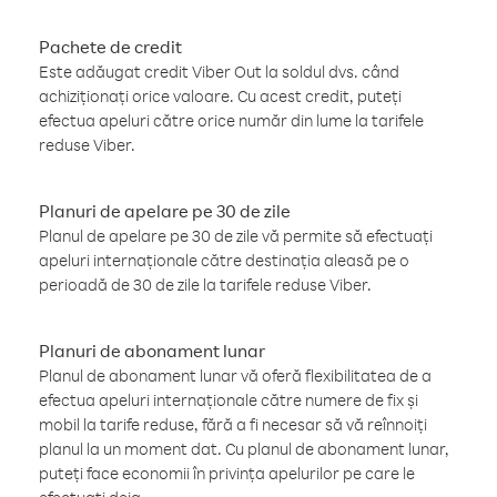
Pachete de credit
Este adăugat credit Viber Out la soldul dvs. când
achiziționați orice valoare. Cu acest credit, puteți
efectua apeluri către orice număr din lume la tarifele
reduse Viber.
Planuri de apelare pe 30 de zile
Planul de apelare pe 30 de zile vă permite să efectuați
apeluri internaționale către destinația aleasă pe o
perioadă de 30 de zile la tarifele reduse Viber.
Planuri de abonament lunar
Planul de abonament lunar vă oferă flexibilitatea de a
efectua apeluri internaționale către numere de fix și
mobil la tarife reduse, fără a fi necesar să vă reînnoiți
planul la un moment dat. Cu planul de abonament lunar,
puteți face economii în privința apelurilor pe care le