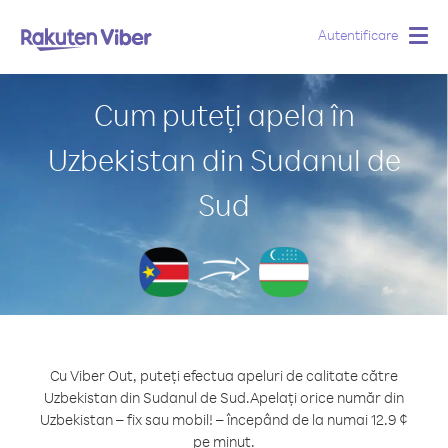
Autentificare
Togg
navig
Cum puteți apela în
Uzbekistan din Sudanul de
Sud
Cu Viber Out, puteți efectua apeluri de calitate către
Uzbekistan din Sudanul de Sud.
Apelați orice număr din
Uzbekistan – fix sau mobil! – începând de la numai 12.9 ¢
pe minut.