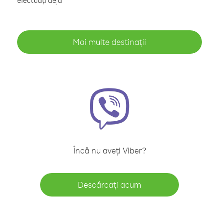
efectuați deja
Mai multe destinații
Încă nu aveți Viber?
Descărcați acum