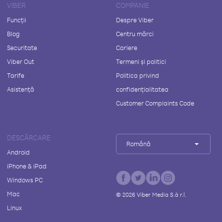
VIBER
COMPANIE
Funcții
Despre Viber
Blog
Centru mărci
Securitate
Cariere
Viber Out
Termeni și politici
Tarife
Politica privind
Asistență
confidențialitatea
Customer Complaints Code
DESCĂRCARE
Română
Android
iPhone & iPad
Windows PC
Mac
©
2026
Viber Media S.à r.l.
Linux