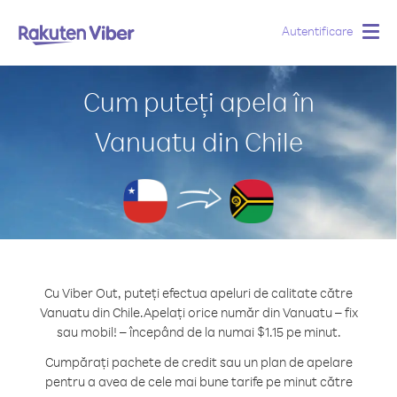
Autentificare
Togg
navig
Cum puteți apela în
Vanuatu din Chile
Cu Viber Out, puteți efectua apeluri de calitate către
Vanuatu din Chile.
Apelați orice număr din Vanuatu – fix
sau mobil! – începând de la numai $1.15 pe minut.
Cumpărați pachete de credit sau un plan de apelare
pentru a avea de cele mai bune tarife pe minut către