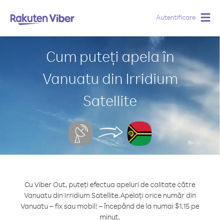
Autentificare
Togg
navig
Cum puteți apela în
Vanuatu din Irridium
Satellite
Cu Viber Out, puteți efectua apeluri de calitate către
Vanuatu din Irridium Satellite.
Apelați orice număr din
Vanuatu – fix sau mobil! – începând de la numai $1.15 pe
minut.