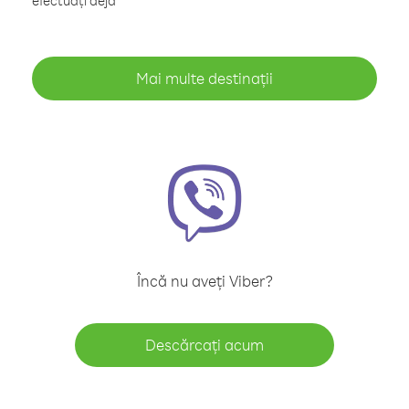
efectuați deja
Mai multe destinații
Încă nu aveți Viber?
Descărcați acum