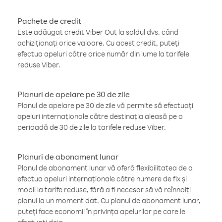
Pachete de credit
Este adăugat credit Viber Out la soldul dvs. când
achiziționați orice valoare. Cu acest credit, puteți
efectua apeluri către orice număr din lume la tarifele
reduse Viber.
Planuri de apelare pe 30 de zile
Planul de apelare pe 30 de zile vă permite să efectuați
apeluri internaționale către destinația aleasă pe o
perioadă de 30 de zile la tarifele reduse Viber.
Planuri de abonament lunar
Planul de abonament lunar vă oferă flexibilitatea de a
efectua apeluri internaționale către numere de fix și
mobil la tarife reduse, fără a fi necesar să vă reînnoiți
planul la un moment dat. Cu planul de abonament lunar,
puteți face economii în privința apelurilor pe care le