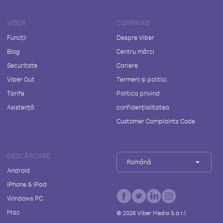
VIBER
COMPANIE
Funcții
Despre Viber
Blog
Centru mărci
Securitate
Cariere
Viber Out
Termeni și politici
Tarife
Politica privind
Asistență
confidențialitatea
Customer Complaints Code
DESCĂRCARE
Română
Android
iPhone & iPad
Windows PC
Mac
©
2026
Viber Media S.à r.l.