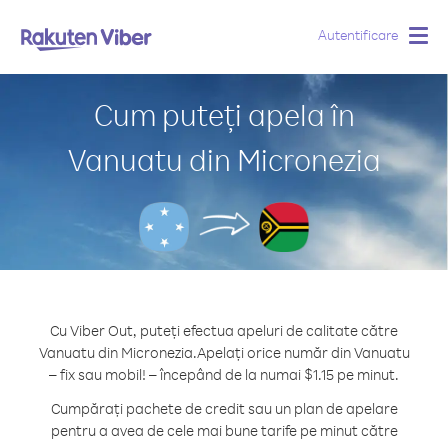
Autentificare
Togg
navig
Cum puteți apela în
Vanuatu din Micronezia
Cu Viber Out, puteți efectua apeluri de calitate către
Vanuatu din Micronezia.
Apelați orice număr din Vanuatu
– fix sau mobil! – începând de la numai $1.15 pe minut.
Cumpărați pachete de credit sau un plan de apelare
pentru a avea de cele mai bune tarife pe minut către