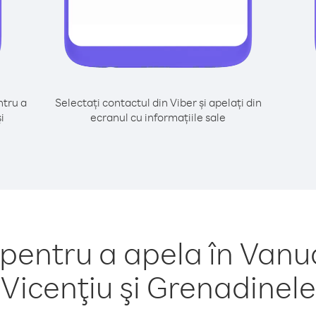
tru a
Selectați contactul din Viber și apelați din
i
ecranul cu informațiile sale
entru a apela în Vanua
Vicenţiu şi Grenadinele