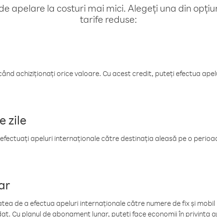
e apelare la costuri mai mici. Alegeți una din opțiuni
tarife reduse:
când achiziționați orice valoare. Cu acest credit, puteți efectua ape
e zile
efectuați apeluri internaționale către destinația aleasă pe o perioadă
ar
tea de a efectua apeluri internaționale către numere de fix și mobil la
at. Cu planul de abonament lunar, puteți face economii în privința ap