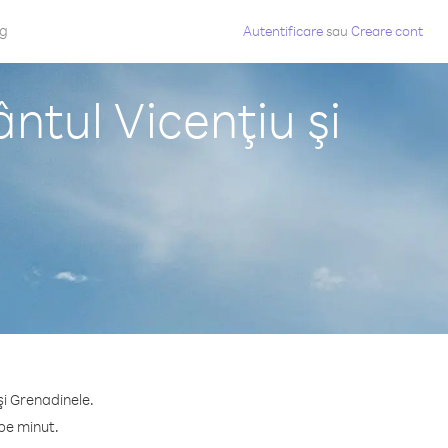
og
Autentificare
sau
Creare cont
ntul Vicenţiu şi
şi Grenadinele.
 pe minut.