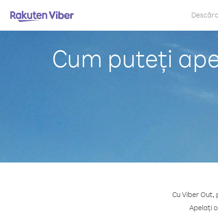
Descăr
Cum puteți apel
Cu Viber Out, 
Apelați o