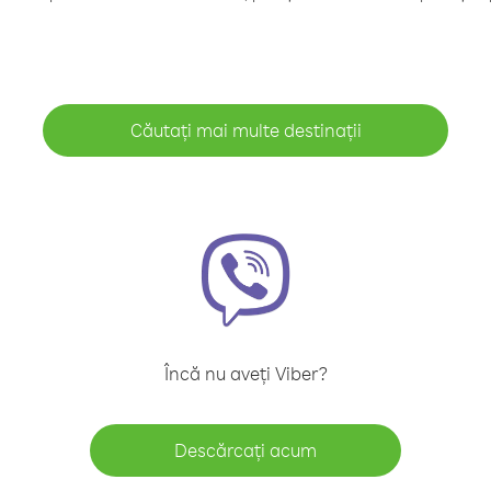
Căutați mai multe destinații
Încă nu aveți Viber?
Descărcați acum