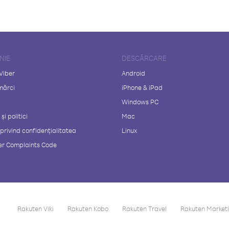
NIE
DESCĂRCARE
Viber
Android
mărci
iPhone & iPad
Windows PC
și politici
Mac
 privind confidențialitatea
Linux
r Complaints Code
Rakuten Viki
Rakuten Kobo
Rakuten Travel
Rakuten Market