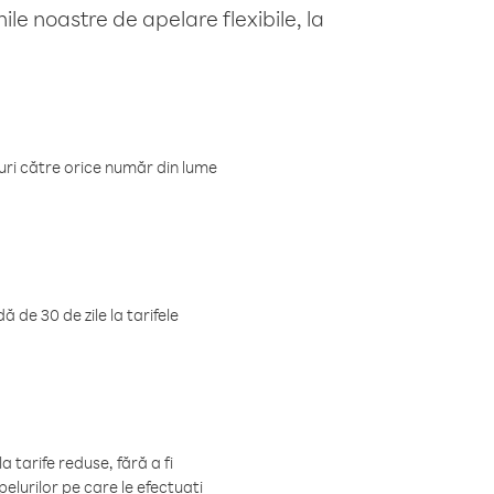
le noastre de apelare flexibile, la
luri către orice număr din lume
 de 30 de zile la tarifele
 tarife reduse, fără a fi
elurilor pe care le efectuați