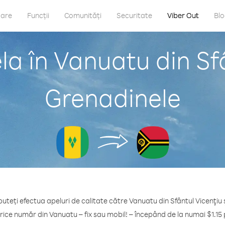
care
Funcții
Comunități
Securitate
Viber Out
Bl
a în Vanuatu din Sfâ
Grenadinele
puteți efectua apeluri de calitate către Vanuatu din Sfântul Vicenţiu 
rice număr din Vanuatu – fix sau mobil! – începând de la numai $1.15