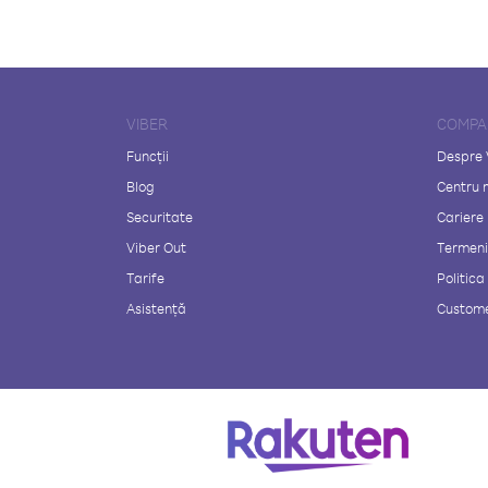
VIBER
COMPA
Funcții
Despre 
Blog
Centru 
Securitate
Cariere
Viber Out
Termeni 
Tarife
Politica
Asistență
Custome