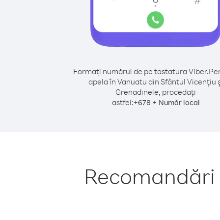
Formați numărul de pe tastatura Viber.
Pen
apela în Vanuatu din Sfântul Vicenţiu ş
Grenadinele, procedați
astfel:
+
+
678
Număr local
Recomandări p