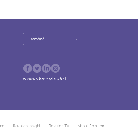
Română
©
2026
Viber Media S.à r.l.
ing
Rakuten Insight
Rakuten TV
About Rakuten