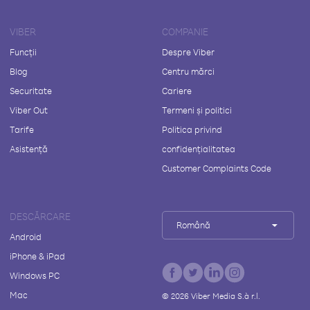
VIBER
COMPANIE
Funcții
Despre Viber
Blog
Centru mărci
Securitate
Cariere
Viber Out
Termeni și politici
Tarife
Politica privind
Asistență
confidențialitatea
Customer Complaints Code
DESCĂRCARE
Română
Android
iPhone & iPad
Windows PC
Mac
©
2026
Viber Media S.à r.l.