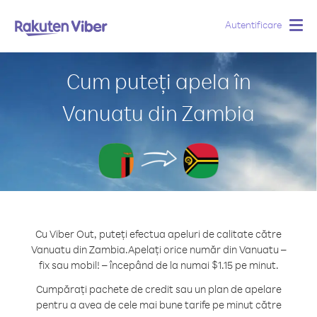
Autentificare
Togg
navig
Cum puteți apela în
Vanuatu din Zambia
Cu Viber Out, puteți efectua apeluri de calitate către
Vanuatu din Zambia.
Apelați orice număr din Vanuatu –
fix sau mobil! – începând de la numai $1.15 pe minut.
Cumpărați pachete de credit sau un plan de apelare
pentru a avea de cele mai bune tarife pe minut către