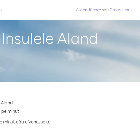
og
Autentificare
sau
Creare cont
 Insulele Aland
 Aland.
¢ pe minut.
e minut către Venezuela.