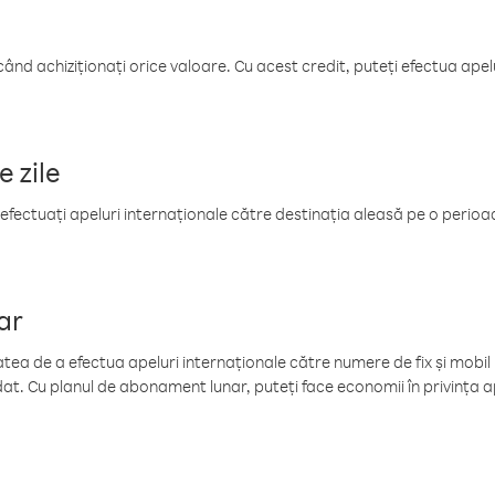
când achiziționați orice valoare. Cu acest credit, puteți efectua ape
e zile
efectuați apeluri internaționale către destinația aleasă pe o perioadă
ar
tea de a efectua apeluri internaționale către numere de fix și mobil la
at. Cu planul de abonament lunar, puteți face economii în privința ap