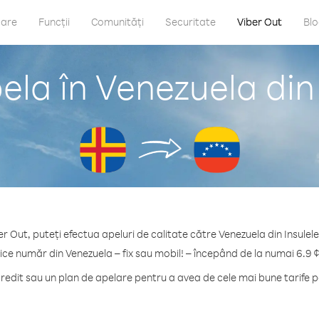
care
Funcții
Comunități
Securitate
Viber Out
Bl
la în Venezuela din
er Out, puteți efectua apeluri de calitate către Venezuela din Insulele
ice număr din Venezuela – fix sau mobil! – începând de la numai 6.9 
edit sau un plan de apelare pentru a avea de cele mai bune tarife p