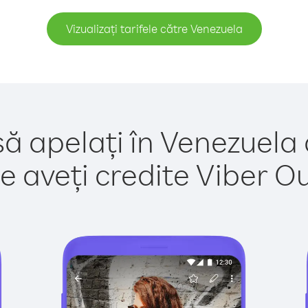
Vizualizați tarifele către Venezuela
să apelați în Venezuela 
e aveți credite Viber Out