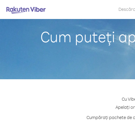
Descăr
Cum puteți ape
Cu Vib
Apelați or
Cumpărați pachete de cr