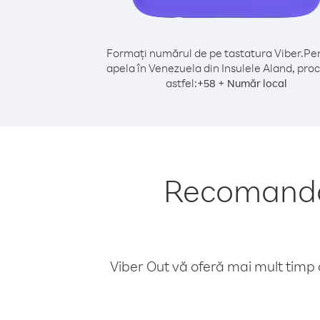
Formați numărul de pe tastatura Viber.
Pen
apela în Venezuela din Insulele Aland, pro
astfel:
+
+
58
Număr local
Recomandăr
Viber Out vă oferă mai mult timp d