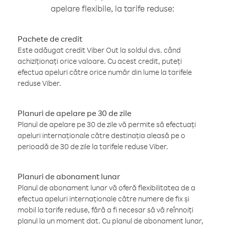
apelare flexibile, la tarife reduse:
Pachete de credit
Este adăugat credit Viber Out la soldul dvs. când
achiziționați orice valoare. Cu acest credit, puteți
efectua apeluri către orice număr din lume la tarifele
reduse Viber.
Planuri de apelare pe 30 de zile
Planul de apelare pe 30 de zile vă permite să efectuați
apeluri internaționale către destinația aleasă pe o
perioadă de 30 de zile la tarifele reduse Viber.
Planuri de abonament lunar
Planul de abonament lunar vă oferă flexibilitatea de a
efectua apeluri internaționale către numere de fix și
mobil la tarife reduse, fără a fi necesar să vă reînnoiți
planul la un moment dat. Cu planul de abonament lunar,