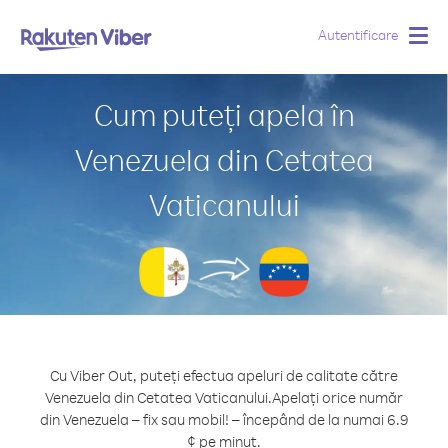
Autentificare
Togg
navig
Cum puteți apela în
Venezuela din Cetatea
Vaticanului
Cu Viber Out, puteți efectua apeluri de calitate către
Venezuela din Cetatea Vaticanului.
Apelați orice număr
din Venezuela – fix sau mobil! – începând de la numai 6.9
¢ pe minut.