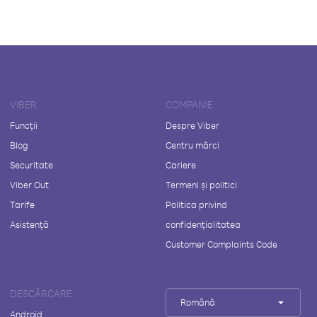
VIBER
COMPANIE
Funcții
Despre Viber
Blog
Centru mărci
Securitate
Cariere
Viber Out
Termeni și politici
Tarife
Politica privind
Asistență
confidențialitatea
Customer Complaints Code
DESCĂRCARE
Română
Android