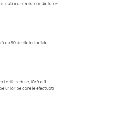
luri către orice număr din lume
 de 30 de zile la tarifele
 tarife reduse, fără a fi
elurilor pe care le efectuați