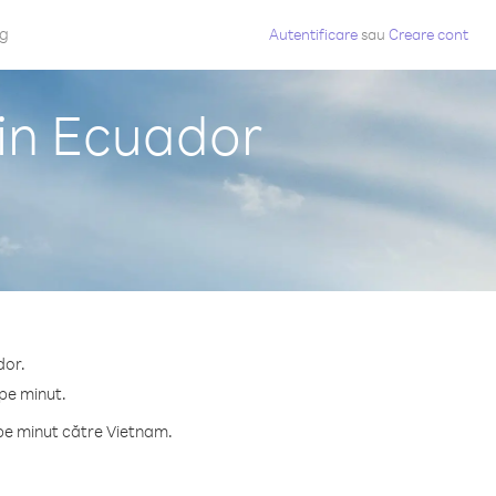
og
Autentificare
sau
Creare cont
din Ecuador
dor.
 pe minut.
pe minut către Vietnam.