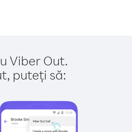
u Viber Out.
, puteți să: