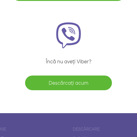
Încă nu aveți Viber?
Descărcați acum
NIE
DESCĂRCARE