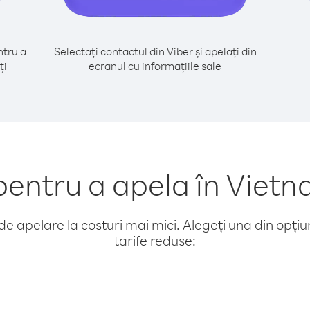
tru a
Selectați contactul din Viber și apelați din
ți
ecranul cu informațiile sale
entru a apela în Vietn
e apelare la costuri mai mici. Alegeți una din opțiuni
tarife reduse: