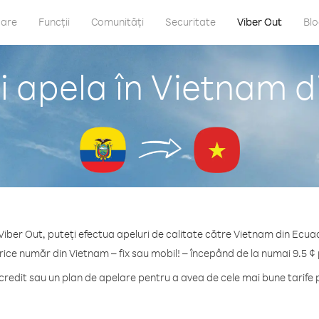
care
Funcții
Comunități
Securitate
Viber Out
Bl
 apela în Vietnam 
Viber Out, puteți efectua apeluri de calitate către Vietnam din Ecua
rice număr din Vietnam – fix sau mobil! – începând de la numai 9.5 ¢
redit sau un plan de apelare pentru a avea de cele mai bune tarife 