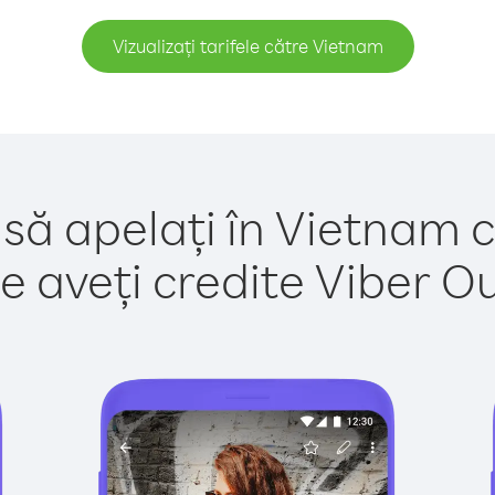
Vizualizați tarifele către Vietnam
 să apelați în Vietnam c
e aveți credite Viber Out