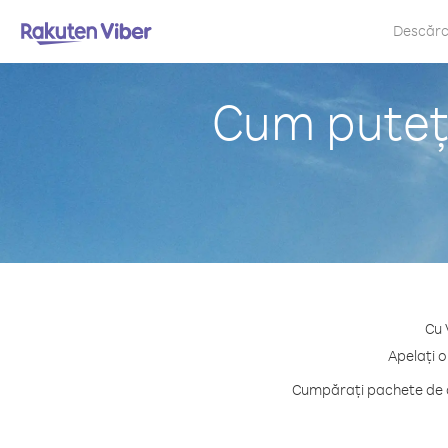
Descăr
Cum puteți
Cu 
Apelați o
Cumpărați pachete de c