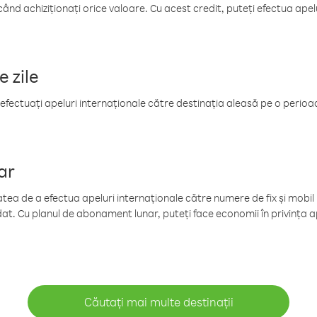
când achiziționați orice valoare. Cu acest credit, puteți efectua ape
e zile
efectuați apeluri internaționale către destinația aleasă pe o perioadă
ar
tea de a efectua apeluri internaționale către numere de fix și mobil la
at. Cu planul de abonament lunar, puteți face economii în privința ap
Căutați mai multe destinații