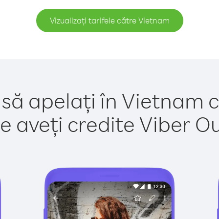
Vizualizați tarifele către Vietnam
 să apelați în Vietnam c
e aveți credite Viber Out