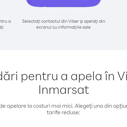
tru a
Selectați contactul din Viber și apelați din
ți
ecranul cu informațiile sale
ri pentru a apela în V
Inmarsat
e apelare la costuri mai mici. Alegeți una din opțiuni
tarife reduse: