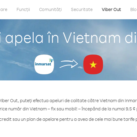
care
Funcții
Comunități
Securitate
Viber Out
Bl
 apela în Vietnam d
Viber Out, puteți efectua apeluri de calitate către Vietnam din Inmar
rice număr din Vietnam – fix sau mobil! – începând de la numai 9.5 ¢
redit sau un plan de apelare pentru a avea de cele mai bune tarife 