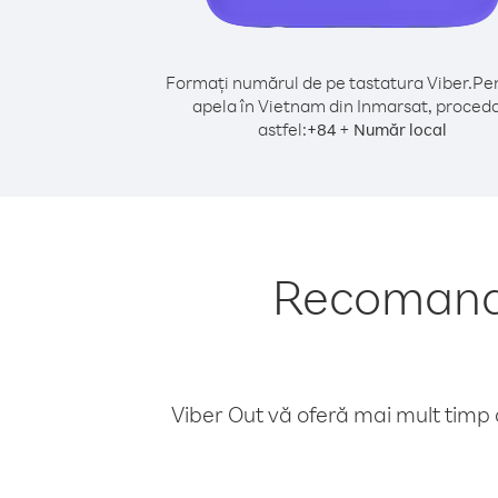
Formați numărul de pe tastatura Viber.
Pen
apela în Vietnam din Inmarsat, proceda
astfel:
+
+
84
Număr local
Recomandă
Viber Out vă oferă mai mult timp d