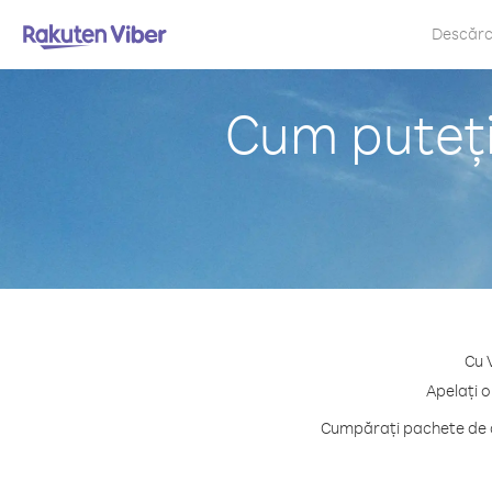
Descăr
Cum puteți
Cu 
Apelați o
Cumpărați pachete de c