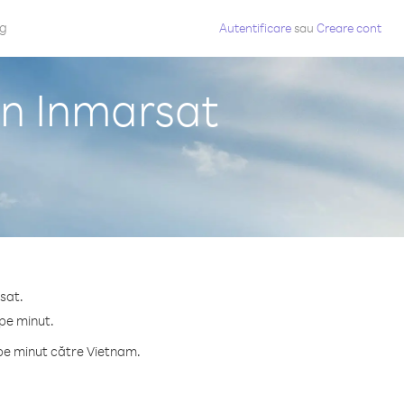
og
Autentificare
sau
Creare cont
in Inmarsat
sat.
 pe minut.
pe minut către Vietnam.