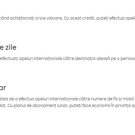
când achiziționați orice valoare. Cu acest credit, puteți efectua ape
e zile
efectuați apeluri internaționale către destinația aleasă pe o perioadă
ar
tea de a efectua apeluri internaționale către numere de fix și mobil la
at. Cu planul de abonament lunar, puteți face economii în privința ap