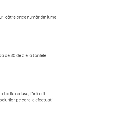
luri către orice număr din lume
 de 30 de zile la tarifele
 tarife reduse, fără a fi
elurilor pe care le efectuați