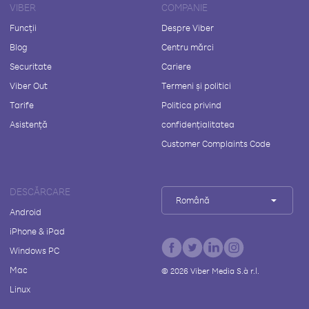
VIBER
COMPANIE
Funcții
Despre Viber
Blog
Centru mărci
Securitate
Cariere
Viber Out
Termeni și politici
Tarife
Politica privind
Asistență
confidențialitatea
Customer Complaints Code
DESCĂRCARE
Română
Android
iPhone & iPad
Windows PC
Mac
©
2026
Viber Media S.à r.l.
Linux