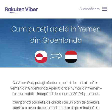
Autentificare
Togg
navig
Cum puteți apela în Yemen
din Groenlanda
Cu Viber Out, puteți efectua apeluri de calitate către
Yemen din Groenlanda.
Apelați orice număr din Yemen –
fix sau mobil! – începând de la numai 20.9 ¢ pe minut.
Cumpărați pachete de credit sau un plan de apelare
pentru a avea de cele mai bune tarife pe minut către