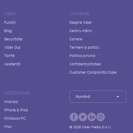
VIBER
COMPANIE
Funcții
Despre Viber
Blog
Centru mărci
Securitate
Cariere
Viber Out
Termeni și politici
Tarife
Politica privind
Asistență
confidențialitatea
Customer Complaints Code
DESCĂRCARE
Română
Android
iPhone & iPad
Windows PC
Mac
©
2026
Viber Media S.à r.l.