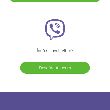
Încă nu aveți Viber?
Descărcați acum