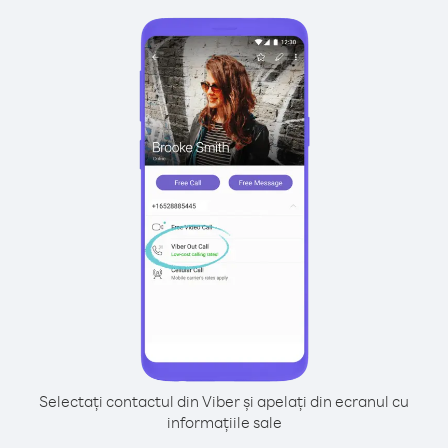
Selectați contactul din Viber și apelați din ecranul cu
informațiile sale