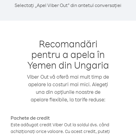
Selectați „Apel Viber Out” din antetul conversației
Recomandări
pentru a apela în
Yemen din Ungaria
Viber Out vă oferă mai mult timp de
apelare la costuri mai mici. Alegeți
una din opțiunile noastre de
apelare flexibile, la tarife reduse:
Pachete de credit
Este adăugat credit Viber Out la soldul dvs. când
achiziționați orice valoare. Cu acest credit, puteți