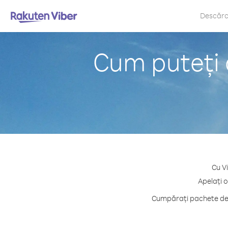
Descăr
Cum puteți
Cu V
Apelați 
Cumpărați pachete de c