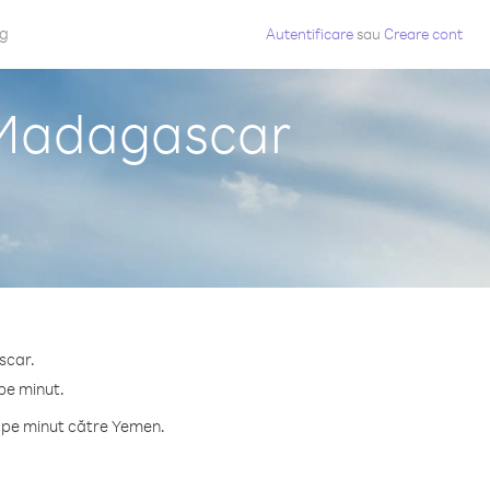
og
Autentificare
sau
Creare cont
 Madagascar
scar.
pe minut.
e pe minut către Yemen.