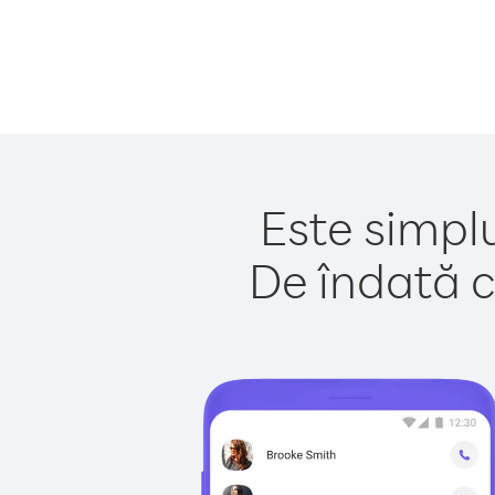
Este simpl
De îndată c