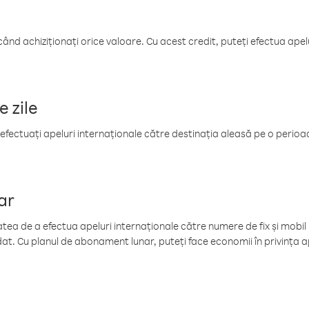
când achiziționați orice valoare. Cu acest credit, puteți efectua ape
e zile
efectuați apeluri internaționale către destinația aleasă pe o perioadă
ar
tea de a efectua apeluri internaționale către numere de fix și mobil la
at. Cu planul de abonament lunar, puteți face economii în privința ap