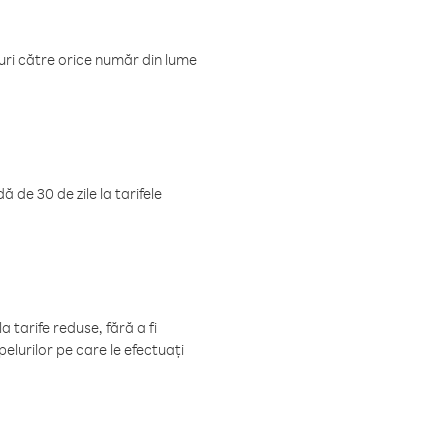
luri către orice număr din lume
 de 30 de zile la tarifele
 tarife reduse, fără a fi
elurilor pe care le efectuați