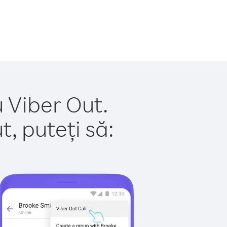
 Viber Out.
, puteți să: