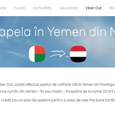
care
Funcții
Comunități
Securitate
Viber Out
Bl
 apela în Yemen din
iber Out, puteți efectua apeluri de calitate către Yemen din Madaga
orice număr din Yemen – fix sau mobil! – începând de la numai 20.9 ¢ 
redit sau un plan de apelare pentru a avea de cele mai bune tarif