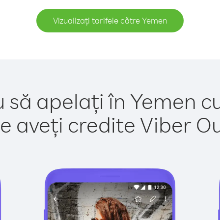
Vizualizați tarifele către Yemen
u să apelați în Yemen cu
e aveți credite Viber Out