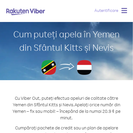
Autentificare
Togg
navig
Cum puteți apela în Yemen
din Sfântul Kitts și Nevis
Cu Viber Out, puteți efectua apeluri de calitate către
Yemen din Sfântul Kitts și Nevis.
Apelați orice număr din
Yemen – fix sau mobil! – începând de la numai 20.9 ¢ pe
minut.
Cumpărați pachete de credit sau un plan de apelare