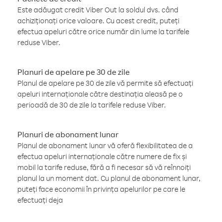
Este adăugat credit Viber Out la soldul dvs. când
achiziționați orice valoare. Cu acest credit, puteți
efectua apeluri către orice număr din lume la tarifele
reduse Viber.
Planuri de apelare pe 30 de zile
Planul de apelare pe 30 de zile vă permite să efectuați
apeluri internaționale către destinația aleasă pe o
perioadă de 30 de zile la tarifele reduse Viber.
Planuri de abonament lunar
Planul de abonament lunar vă oferă flexibilitatea de a
efectua apeluri internaționale către numere de fix și
mobil la tarife reduse, fără a fi necesar să vă reînnoiți
planul la un moment dat. Cu planul de abonament lunar,
puteți face economii în privința apelurilor pe care le
efectuați deja