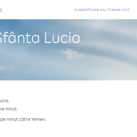
og
Autentificare
sau
Creare cont
Sfânta Lucia
ucia.
pe minut.
e pe minut către Yemen.