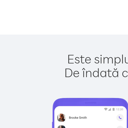
Este simpl
De îndată c