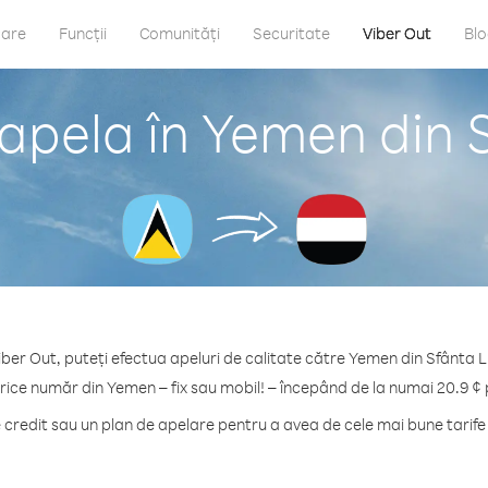
care
Funcții
Comunități
Securitate
Viber Out
Bl
apela în Yemen din 
iber Out, puteți efectua apeluri de calitate către Yemen din Sfânta L
orice număr din Yemen – fix sau mobil! – începând de la numai 20.9 ¢ 
redit sau un plan de apelare pentru a avea de cele mai bune tarif