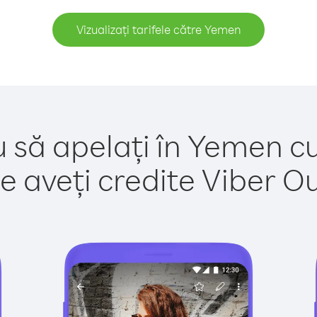
Vizualizați tarifele către Yemen
u să apelați în Yemen cu
e aveți credite Viber Out