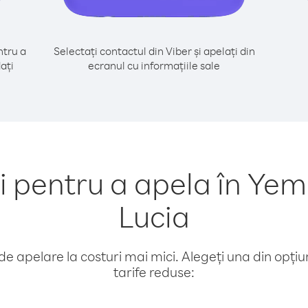
tru a
Selectați contactul din Viber și apelați din
ați
ecranul cu informațiile sale
pentru a apela în Yem
Lucia
e apelare la costuri mai mici. Alegeți una din opțiuni
tarife reduse: