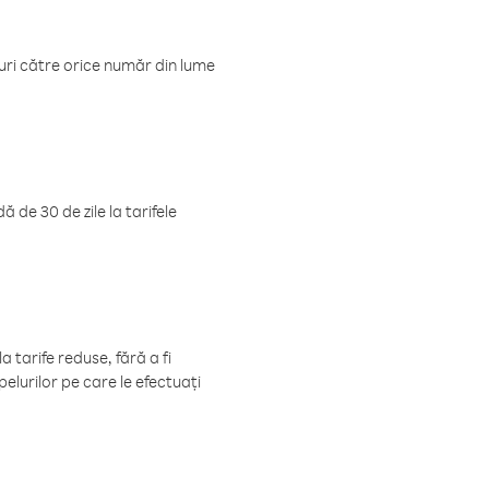
luri către orice număr din lume
 de 30 de zile la tarifele
 tarife reduse, fără a fi
elurilor pe care le efectuați