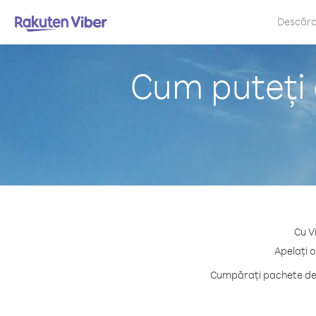
Descăr
Cum puteți 
Cu V
Apelați 
Cumpărați pachete de c