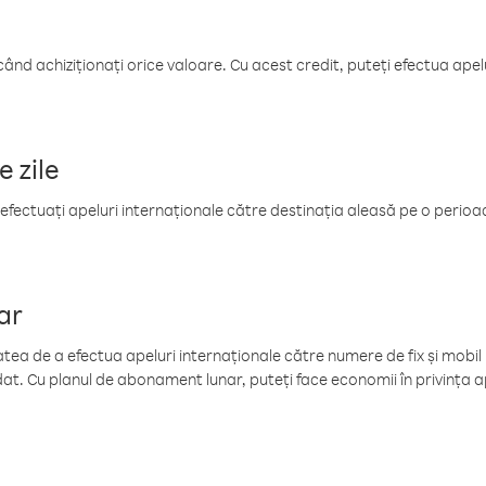
când achiziționați orice valoare. Cu acest credit, puteți efectua ape
e zile
efectuați apeluri internaționale către destinația aleasă pe o perioadă
ar
tea de a efectua apeluri internaționale către numere de fix și mobil la
at. Cu planul de abonament lunar, puteți face economii în privința ap