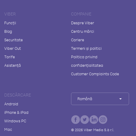
VIBER
COMPANIE
Funcții
Despre Viber
Blog
Centru mărci
Securitate
Cariere
Viber Out
Termeni și politici
Tarife
Politica privind
Asistență
confidențialitatea
Customer Complaints Code
DESCĂRCARE
Română
Android
iPhone & iPad
Windows PC
Mac
©
2026
Viber Media S.à r.l.