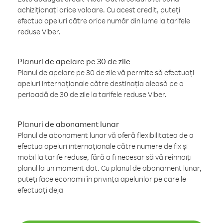
achiziționați orice valoare. Cu acest credit, puteți
efectua apeluri către orice număr din lume la tarifele
reduse Viber.
Planuri de apelare pe 30 de zile
Planul de apelare pe 30 de zile vă permite să efectuați
apeluri internaționale către destinația aleasă pe o
perioadă de 30 de zile la tarifele reduse Viber.
Planuri de abonament lunar
Planul de abonament lunar vă oferă flexibilitatea de a
efectua apeluri internaționale către numere de fix și
mobil la tarife reduse, fără a fi necesar să vă reînnoiți
planul la un moment dat. Cu planul de abonament lunar,
puteți face economii în privința apelurilor pe care le
efectuați deja