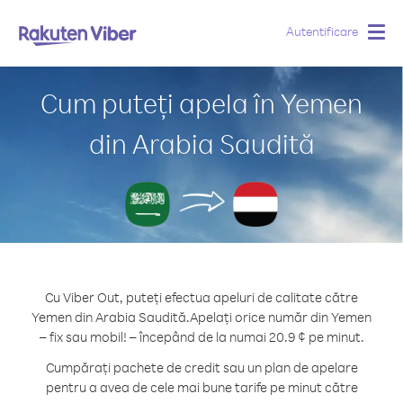
Autentificare
Togg
navig
Cum puteți apela în Yemen
din Arabia Saudită
Cu Viber Out, puteți efectua apeluri de calitate către
Yemen din Arabia Saudită.
Apelați orice număr din Yemen
– fix sau mobil! – începând de la numai 20.9 ¢ pe minut.
Cumpărați pachete de credit sau un plan de apelare
pentru a avea de cele mai bune tarife pe minut către