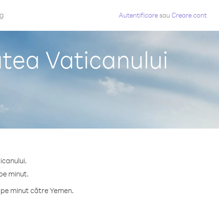
og
Autentificare
sau
Creare cont
tea Vaticanului
icanului.
pe minut.
e pe minut către Yemen.