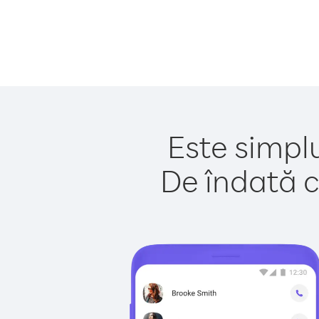
Este simpl
De îndată c