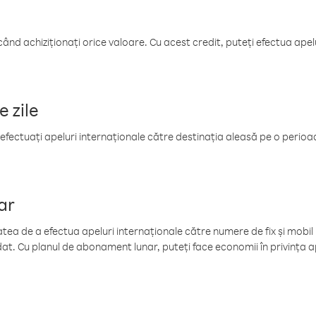
când achiziționați orice valoare. Cu acest credit, puteți efectua ape
e zile
efectuați apeluri internaționale către destinația aleasă pe o perioadă
ar
tea de a efectua apeluri internaționale către numere de fix și mobil la
at. Cu planul de abonament lunar, puteți face economii în privința ap