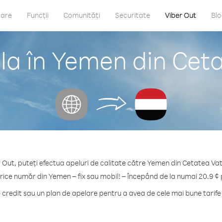
care
Funcții
Comunități
Securitate
Viber Out
Bl
la în Yemen din Ceta
 Out, puteți efectua apeluri de calitate către Yemen din Cetatea Vat
orice număr din Yemen – fix sau mobil! – începând de la numai 20.9 ¢ 
redit sau un plan de apelare pentru a avea de cele mai bune tarif