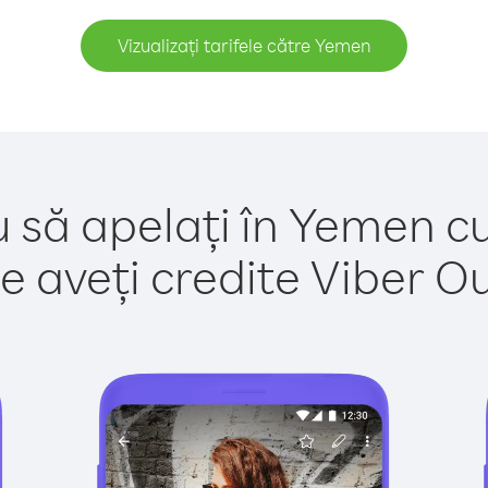
Vizualizați tarifele către Yemen
u să apelați în Yemen cu
e aveți credite Viber Out