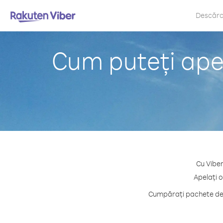
Descăr
Cum puteți ape
Cu Viber
Apelați 
Cumpărați pachete de c