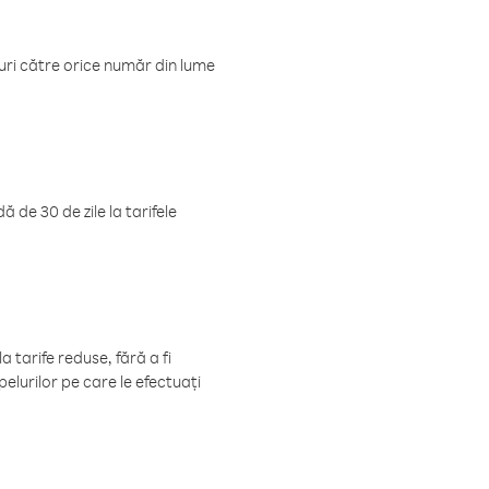
luri către orice număr din lume
 de 30 de zile la tarifele
 tarife reduse, fără a fi
elurilor pe care le efectuați